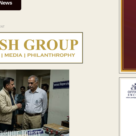
 News
ENT