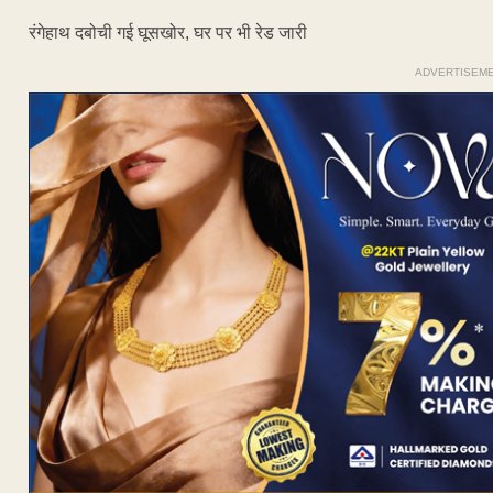
रंगेहाथ दबोची गई घूसखोर, घर पर भी रेड जारी
ADVERTISEM