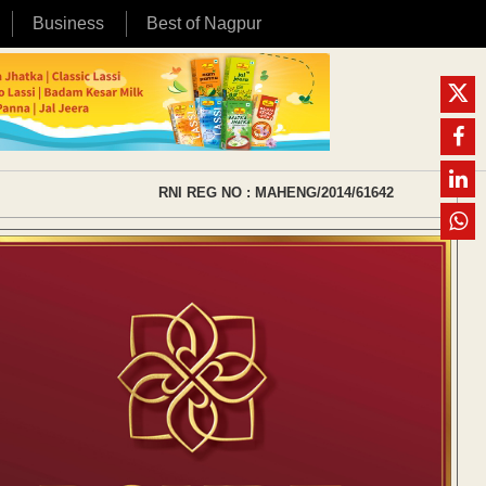
Business
Best of Nagpur
RNI REG NO : MAHENG/2014/61642