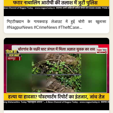
गिट्टीखदान के गायकवाड़ लेआउट में हुई चोरी का खुलासा
#NagpurNews #CrimeNews #TheftCase...