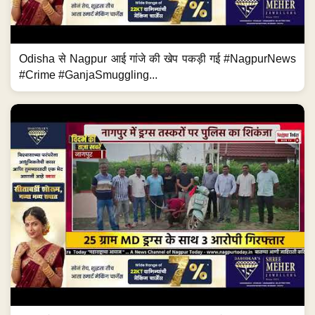
Odisha से Nagpur आई गांजे की खेप पकड़ी गई #NagpurNews
#Crime #GanjaSmuggling...