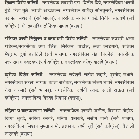
शिक्षण विशेष समिती :
नगरसेवक सर्वश्री प्रा. दिलीप दिवे, नगरसेविका भारती
बुंडे, रिता मुळे, स्वाती आखतकर, नगरसेवक राजेंद्र सोनकुसरे, नगरसेविका
प्रमिला मंथरानी (सर्व भाजप), नगरसेवक मनोज गावंडे, नितीन साठवणे (सर्व
काँग्रेस), मो. इब्राहिम तौफिक अहमद (बसपा).
गलिच्छ वस्ती निर्मूलन व घरबांधणी विशेष समिती :
नगरसेवक सर्वश्री अभय
गोटेकर,नगरसेवक उषा पॅलेट, निरंजना पाटील, लता काडगाये, रुतिका
मेश्राम, दुर्गा हत्तीठेले (सर्व भाजप), नगरसेविका नेहा निकोसे, नगरसेवक
परसराम मानवटकर (सर्व काँग्रेस), नगरसेवक नरेंद्र वालदे (बसपा).
क्रीडा विशेष समिती :
नगरसेवक सर्वश्री नागेश सहारे, प्रमोद तभाने,
नगरसेवका सरला नायक, कांता रारोकर, नगरसेवक संजय चावरे, नगरसेविका
नेहा वाघमारे (सर्व भाजप), नगरसेविका दर्शनी धवड, साक्षी राऊत (सर्व
काँग्रेस), नगरसेविका विरंका भिवगडे (बसपा).
महिला व बालकल्याण समिती :
नगरसेविका प्रगती पाटील, विशाखा मोहोड,
दिव्या धुरडे, सरिता कावरे, मनिषा अतकरे, नसीम बानो (सर्व भाजप),
नगरसेविका जिशान मुमताज मो. इरफान, रश्मी धुर्वे (सर्व काँग्रेस), वैशाली
नारनवरे (बसपा).