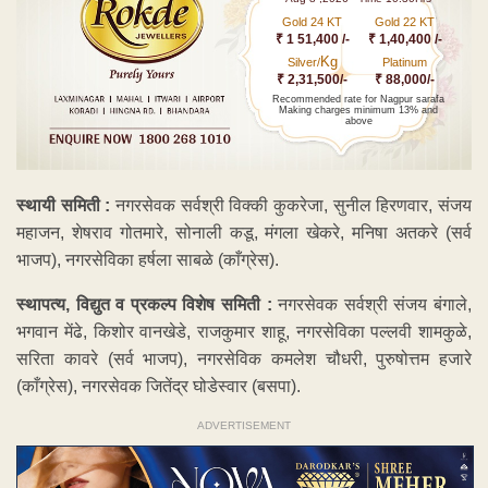
Gold 24 KT
Gold 22 KT
₹ 1 51,400 /-
₹ 1,40,400 /-
Kg
Silver/
Platinum
₹ 2,31,500/-
₹ 88,000/-
Recommended rate for Nagpur sarafa
Making charges minimum 13% and
above
स्थायी समिती :
नगरसेवक सर्वश्री विक्की कुकरेजा, सुनील हिरणवार, संजय
महाजन, शेषराव गोतमारे, सोनाली कडू, मंगला खेकरे, मनिषा अतकरे (सर्व
भाजप), नगरसेविका हर्षला साबळे (काँग्रेस).
स्थापत्य, विद्युत व प्रकल्प विशेष समिती :
नगरसेवक सर्वश्री संजय बंगाले,
भगवान मेंढे, किशोर वानखेडे, राजकुमार शाहू, नगरसेविका पल्लवी शामकुळे,
सरिता कावरे (सर्व भाजप), नगरसेविक कमलेश चौधरी, पुरुषोत्तम हजारे
(काँग्रेस), नगरसेवक जितेंद्र घोडेस्वार (बसपा).
ADVERTISEMENT