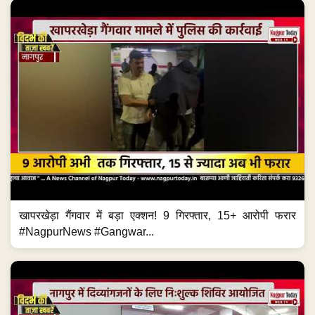
खापरखेड़ा गैंगवार में बड़ा एक्शन! 9 गिरफ्तार, 15+ आरोपी फरार
#NagpurNews #Gangwar...