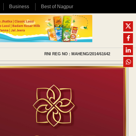
Business
Best of Nagpur
RNI REG NO : MAHENG/2014/61642