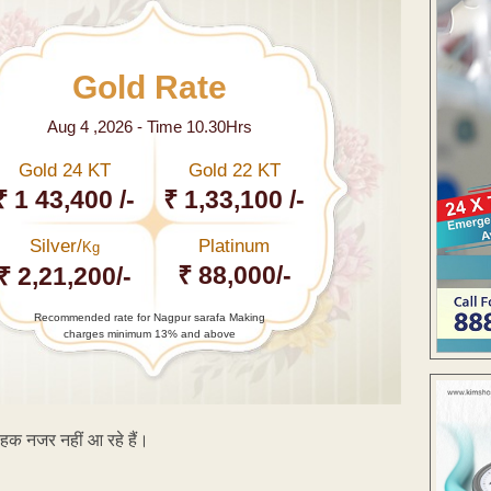
Gold Rate
Aug 4 ,2026 - Time 10.30Hrs
Gold 24 KT
Gold 22 KT
₹ 1 43,400 /-
₹ 1,33,100 /-
Silver/
Platinum
Kg
₹ 88,000/-
₹ 2,21,200/-
Recommended rate for Nagpur sarafa Making
charges minimum 13% and above
राहक नजर नहीं आ रहे हैं।