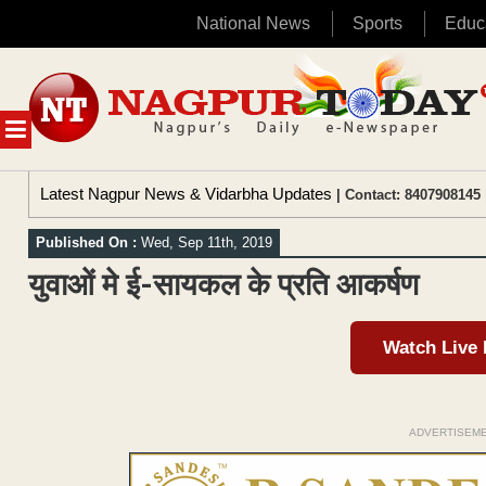
National News
Sports
Educ
Skip
to
content
MENU
Latest Nagpur News & Vidarbha Updates
| Contact: 8407908145 
Published On :
Wed, Sep 11th, 2019
युवाओं मे ई-सायकल के प्रति आकर्षण
Watch Live
ADVERTISEM