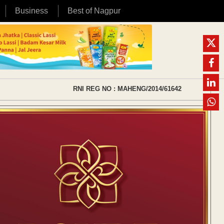
Business
Best of Nagpur
RNI REG NO : MAHENG/2014/61642