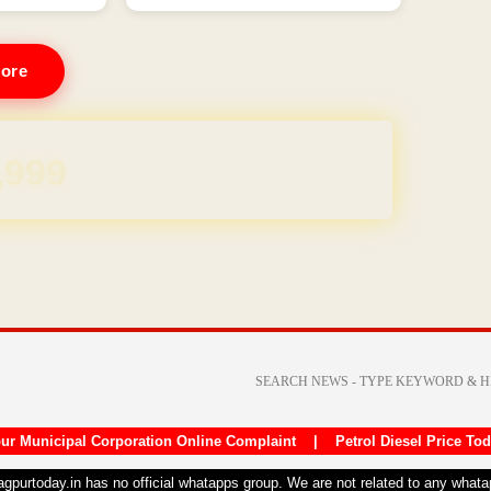
ore
REE for 1 Year
ur Municipal Corporation Online Complaint
|
Petrol Diesel Price To
nagpurtoday.in has no official whatapps group. We are not related to any what