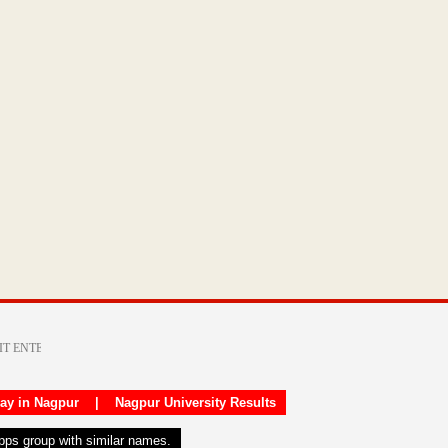
day in Nagpur
|
Nagpur University Results
apps group with similar names.