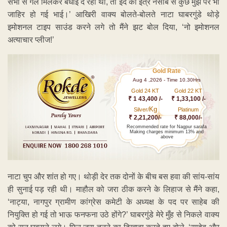
सभी से गले मिलकर बधाई दे रहा था, तो ईद की इत्र नसीब से कुछ मुझ पर भी
जाहिर हो गई भाई।’ आखिरी वाक्य बोलते-बोलते नाटा घाबरगुंडे थोड़े
इमोशनल टाइप साउंड करने लगे तो मैंने झट बोल दिया, ‘नो इमोशनल
अत्याचार प्लीज!’
Gold Rate
Aug 4 ,2026 - Time 10.30Hrs
Gold 24 KT
Gold 22 KT
₹ 1 43,400 /-
₹ 1,33,100 /-
Kg
Silver/
Platinum
₹ 2,21,200/-
₹ 88,000/-
Recommended rate for Nagpur sarafa
Making charges minimum 13% and
above
नाटा चुप और शांत हो गए। थोड़ी देर तक दोनों के बीच बस हवा की सांय-सांय
ही सुनाई पड़ रही थी। माहौल को जरा ठीक करने के लिहाज से मैंने कहा,
‘नाट्या, नागपुर ग्रामीण कांग्रेस कमेटी के अध्यक्ष के पद पर साहेब की
नियुक्ति हो गई तो भाऊ फनफना उठे होंगे?’ घाबरगुंडे मेरे मुँह से निकले वाक्य