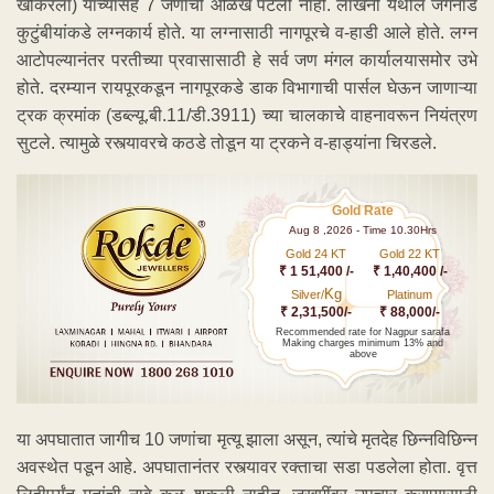
खोकरला) यांच्यासह 7 जणांची ओळख पटली नाही. लाखनी येथील जगनाडे
कुटुंबीयांकडे लग्नकार्य होते. या लग्नासाठी नागपूरचे व-हाडी आले होते. लग्न
आटोपल्यानंतर परतीच्या प्रवासासाठी हे सर्व जण मंगल कार्यालयासमोर उभे
होते. दरम्यान रायपूरकडून नागपूरकडे डाक विभागाची पार्सल घेऊन जाणाऱ्या
ट्रक क्रमांक (डब्ल्यू.बी.11/डी.3911) च्या चालकाचे वाहनावरून नियंत्रण
सुटले. त्यामुळे रस्त्यावरचे कठडे तोडून या ट्रकने व-हाड्यांना चिरडले.
Gold Rate
Aug 8 ,2026 - Time 10.30Hrs
Gold 24 KT
Gold 22 KT
₹ 1 51,400 /-
₹ 1,40,400 /-
Kg
Silver/
Platinum
₹ 2,31,500/-
₹ 88,000/-
Recommended rate for Nagpur sarafa
Making charges minimum 13% and
above
या अपघातात जागीच 10 जणांचा मृत्यू झाला असून, त्यांचे मृतदेह छिन्नविछिन्न
अवस्थेत पडून आहे. अपघातानंतर रस्त्यावर रक्ताचा सडा पडलेला होता. वृत्त