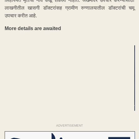
लिहीपर्यंत मृतांची नावे कळू शकली नाहीत. जखमींवर उपचार करण्यासाठी
लाखनीतील खासगी डॉक्टरांसह ग्रामीण रुग्णालयातील डॉक्टरांची चमू
उपचार करीत आहे.
More details are awaited
ADVERTISEMENT
ADVERTISEMENT