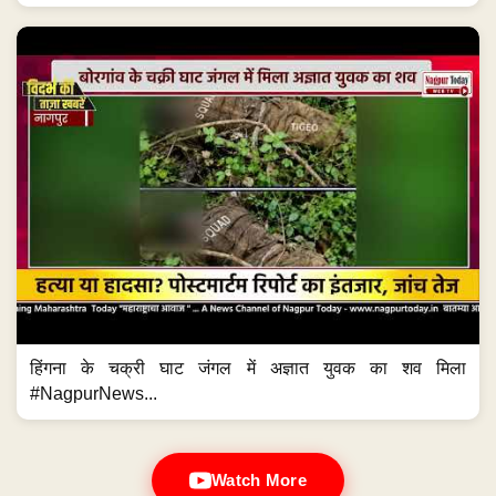
हिंगना के चक्री घाट जंगल में अज्ञात युवक का शव मिला
#NagpurNews...
Watch More