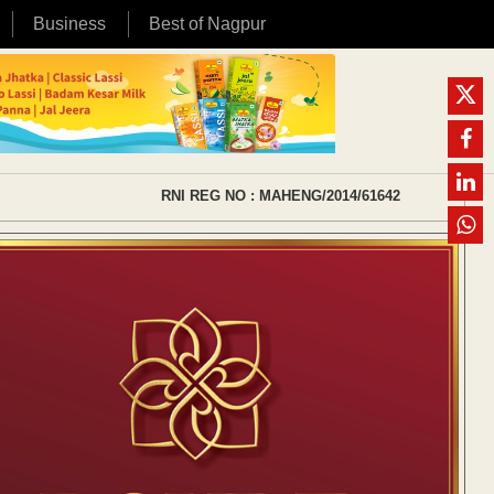
Business
Best of Nagpur
RNI REG NO : MAHENG/2014/61642