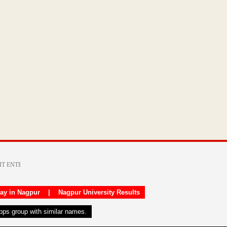
day in Nagpur
|
Nagpur University Results
apps group with similar names.