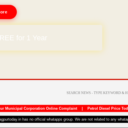
ore
REE for 1 Year
ur Municipal Corporation Online Complaint
|
Petrol Diesel Price To
nagpurtoday.in has no official whatapps group. We are not related to any what