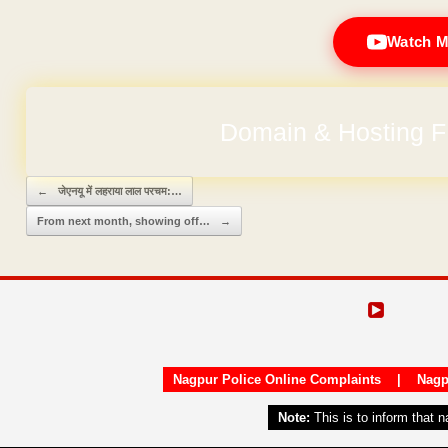
Watch M
Domain & Hosting F
Post navigation
←
जेएनयू में लहराया लाल परचम:…
From next month, showing off…
→
Nagpur Police Online Complaints
|
Nagp
Note:
This is to inform that 