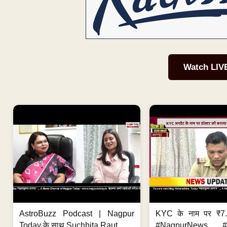
Watch LIV
AstroBuzz Podcast | Nagpur
KYC के नाम पर ₹7
Today के साथ Suchhita Raut
#NagpurNews #C