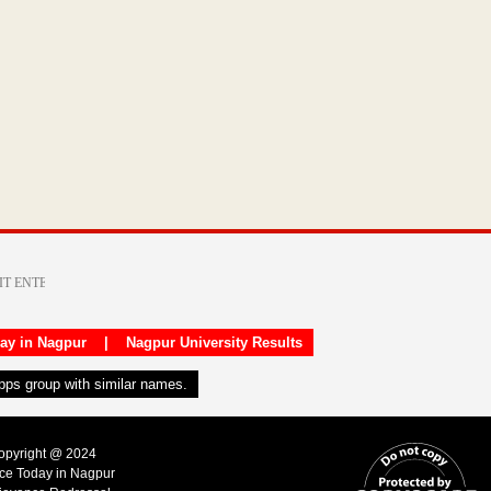
day in Nagpur
|
Nagpur University Results
apps group with similar names.
Copyright @ 2024
ice Today in Nagpur