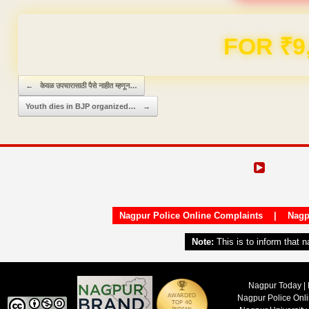
Domain & Hosting F
Post navigation
←
केवळ उपचारासाठी पैसे नाहीत म्हणून…
Youth dies in BJP organized…
→
Nagpur Police Online Complaints
|
Nagp
Note:
This is to inform that 
Nagpur Today | 
Nagpur Police Onl