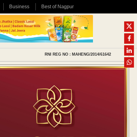
Business
Best of Nagpur
RNI REG NO : MAHENG/2014/61642