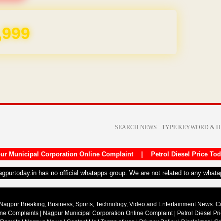
REE for 1 Year
ur Municipal Corporation Online Complaint
|
Petrol Diesel Price To
nagpurtoday.in has no official whatapps group. We are not related to any what
Nagpur Breaking, Business, Sports, Technology, Video and Entertainment News. 
ine Complaints
|
Nagpur Municipal Corporation Online Complaint
|
Petrol Diesel Pr