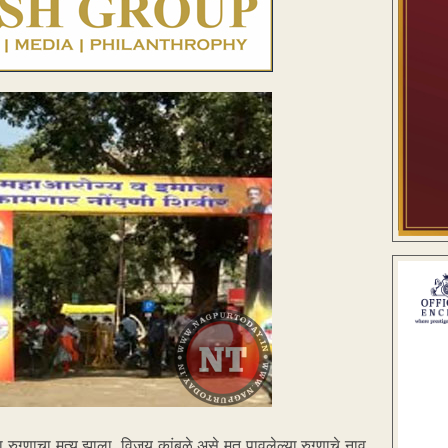
्णाचा मृत्यू झाला. विजय कांबळे असे मृत पावलेल्या रुग्णाचे नाव