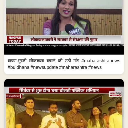
वाघ्या-मुरळी लोककला बचाने की उठी मांग #maharashtranews
#buldhana #newsupdate #maharashtra #news