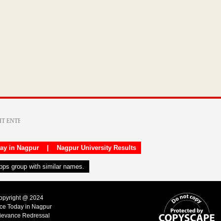
day in Nagpur
|
Nagpur University Results
apps group with similar names.
Copyright @ 2024
ice Today in Nagpur
ievance Redressal