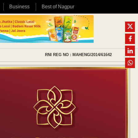
Business
Best of Nagpur
RNI REG NO : MAHENG/2014/61642