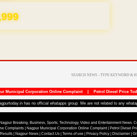
,999
ur Municipal Corporation Online Complaint
|
Petrol Diesel Price To
nagpurtoday.in has no official whatapps group. We are not related to any what
Nagpur Breaking, Business, Sports, Technology, Video and Entertainment News. 
ine Complaints
|
Nagpur Municipal Corporation Online Complaint
|
Petrol Diesel Pr
 Results
|
Nagpur-News
|
Contact Us
|
Terms of use
|
Privacy Policy
|
Disclaimer
|
Gr