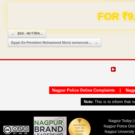
FOR ₹9
Post navigation
←
इंदला : बाघ ने किया…
Egypt Ex-President Mohammed Morsi sentenced…
→
Nagpur Police Online Complaints
|
Nagp
Note:
This is to inform that 
Nagpur Today | 
Nagpur Police Onl
Nagpur University