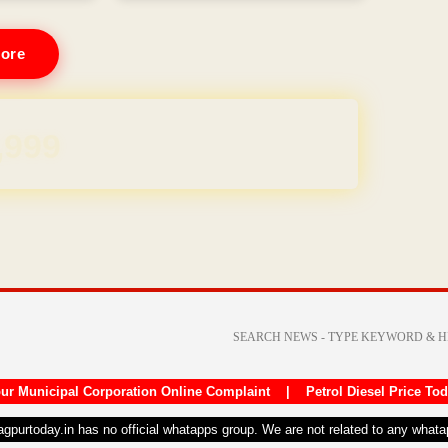
ore
REE for 1 Year
ur Municipal Corporation Online Complaint
|
Petrol Diesel Price To
nagpurtoday.in has no official whatapps group. We are not related to any what