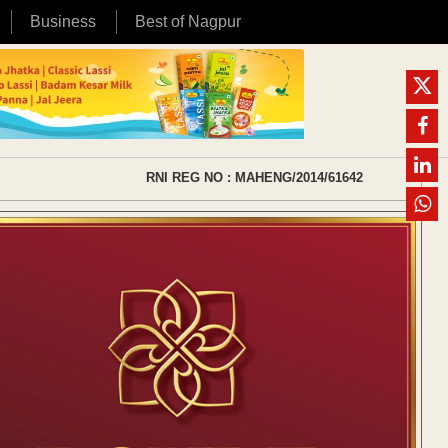
Business
Best of Nagpur
RNI REG NO : MAHENG/2014/61642