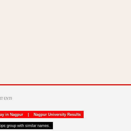
day in Nagpur
|
Nagpur University Results
apps group with similar names.