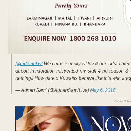
@indembkwt
We came 2 ur city wt luv & our Indian bret
airport immigration mistreated my staff 4 no reason &
nothing!! How dare d Kuwaitis behave like this with ar
— Adnan Sami (@AdnanSamiLive)
May 6, 2018
ADVERTIS