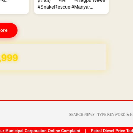
ग्स...
(Krait) सांप! #NagpurNews
#SnakeRescue #Manyar...
ore
,999
ur Municipal Corporation Online Complaint
|
Petrol Diesel Price To