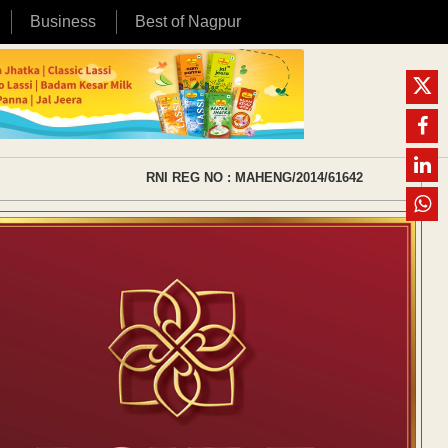
Business
Best of Nagpur
RNI REG NO : MAHENG/2014/61642