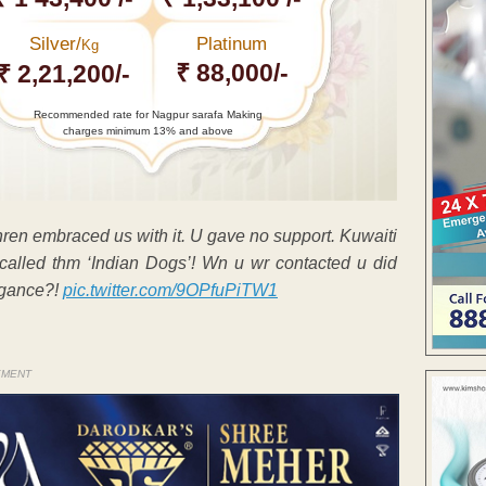
Silver/
Platinum
Kg
₹ 88,000/-
₹ 2,21,200/-
Recommended rate for Nagpur sarafa Making
charges minimum 13% and above
hren embraced us with it. U gave no support. Kuwaiti
 called thm ‘Indian Dogs’! Wn u wr contacted u did
rogance?!
pic.twitter.com/9OPfuPiTW1
EMENT