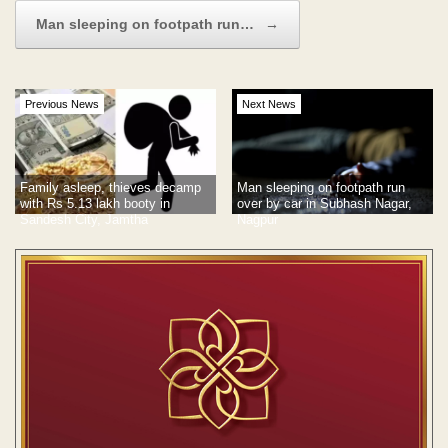
Man sleeping on footpath run…
→
Previous News
Next News
Family asleep, thieves decamp
Man sleeping on footpath run
with Rs 5.13 lakh booty in
over by car in Subhash Nagar,
Sandesh City, Jamtha
Nagpur