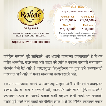
Gold Rate
Aug 8 ,2026 - Time 10.30Hrs
Gold 24 KT
Gold 22 KT
₹ 1 51,400 /-
₹ 1,40,400 /-
Kg
Silver/
Platinum
₹ 2,31,500/-
₹ 88,000/-
Recommended rate for Nagpur sarafa
Making charges minimum 13% and
above
काँग्रेस नेत्यांनी पुढे सांगितले, अबू आझमी कोणाच्या दबावाखाली हे विधान
करीत असतील, मात्र मला असे वाटते की त्यांचे हे वक्तव्य वारकरी समाजाच्या
संदर्भात दिले गेले आहे. हे जाणूनबुजून हिंदू-मुस्लिम वाद पुन्हा उभे करण्यासाठी
करण्यात आले आहे, जे फक्त भाजपच्या फायद्यासाठी आहे.
दरम्यान समाजवादी पक्षाचे आमदार अबू आझमी यांनी वारीसंदर्भात वादग्रस्त
वक्तव्य केलंय. यात ते म्हणाले की, आजपर्यंत कोणत्याही मुस्लिम व्यक्तीने
रस्त्यावर उत्सव का साजरे होतात याची तक्रार केली नाही. पण ज्यावेळी
मशीद पूर्ण भरते तेव्हा काही मशिदीतील लोकं 5 ते 10 मिनिटं रस्त्यावर नमाज