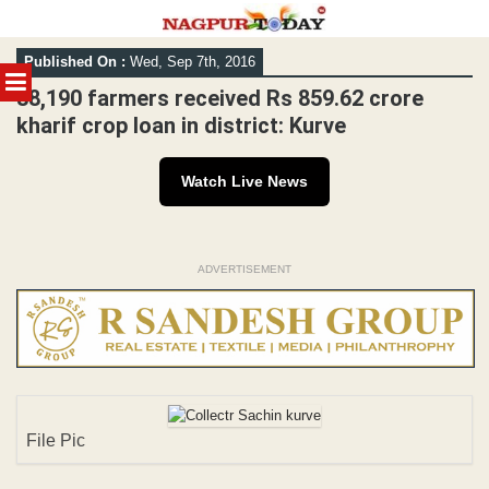
Skip
Published On :
Wed, Sep 7th, 2016
to
MENU
content
88,190 farmers received Rs 859.62 crore
kharif crop loan in district: Kurve
Watch Live News
ADVERTISEMENT
File Pic