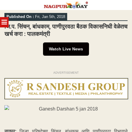
Skip
Published On :
Fri, Jan 5th, 2018
to
MENU
content
जि.प. सिंचन, बांधकाम, पाणीपुरवठा बैठक विकासनिधी वेळेतच
खर्च करा : पालकमंत्री
Watch Live News
ADVERTISEMENT
नागपूर:
जिल्हा परिषदेच्या सिंचन, बांधकाम आणि पाणीपुरवठा विभागाने