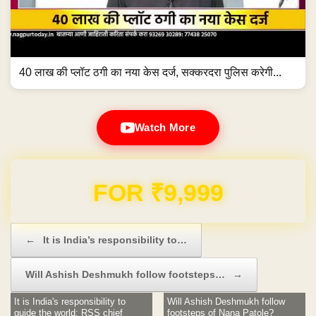
40 लाख की प्लॉट ठगी का नया केस दर्ज, सक्करदरा पुलिस करेगी...
Watch More
Domain & Hosting FREE for 1 Year
Post navigation
←
It is India’s responsibility to…
Will Ashish Deshmukh follow footsteps…
→
It is India's responsibility to
Will Ashish Deshmukh follow
guide the world: RSS chief
footsteps of Nana Patole?