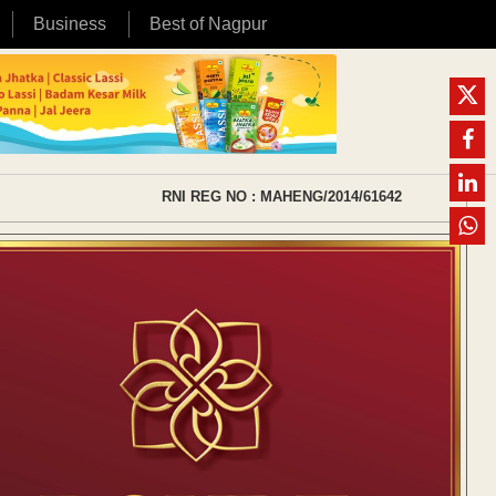
Business
Best of Nagpur
RNI REG NO : MAHENG/2014/61642