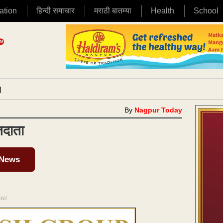
ation
हिन्दी समाचार
मराठी बातम्या
Health
School
|
By
Nagpur Today
तदाता
 News
ENT