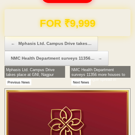
Domain & Hosting FREE for 1 Year
Post navigation
←
Mphasis Ltd. Campus Drive takes…
NMC Health Department surveys 11356…
→
Mphasis Ltd. Campus Drive
NMC Health Department
takes place at GNI, Nagpur
surveys 11356 more houses to
prevent Dengue spread in
Previous News
Next News
Nagpur