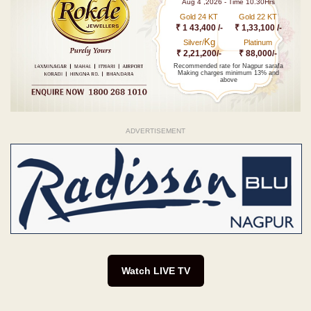
Aug 4 ,2026 - Time 10.30Hrs
Gold 24 KT
Gold 22 KT
₹ 1 43,400 /-
₹ 1,33,100 /-
Kg
Silver/
Platinum
₹ 2,21,200/-
₹ 88,000/-
Recommended rate for Nagpur sarafa
Making charges minimum 13% and
above
ADVERTISEMENT
Watch LIVE TV