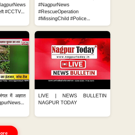
NagpurNews
#NagpurNews
ft #CCTV...
#RescueOperation
#MissingChild #Police...
ंगल में अज्ञात
LIVE | NEWS BULLETIN
gpurNews...
NAGPUR TODAY
ore