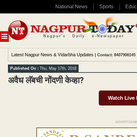
National News
Sports
Educ
Skip
to
content
MENU
Latest Nagpur News & Vidarbha Updates
| Contact: 8407908145 
Published On :
Thu, May 17th, 2018
अवैध लॅबची नोंदणी केव्हा?
Watch Live
ADVERTISEM