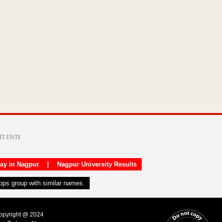
day in Nagpur
|
Nagpur University Results
apps group with similar names.
Copyright @ 2024