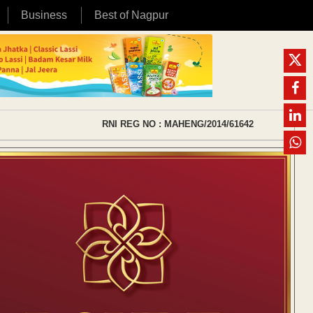
Business
Best of Nagpur
RNI REG NO : MAHENG/2014/61642