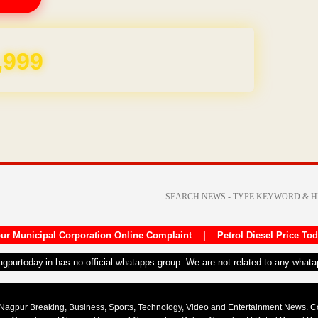
REE for 1 Year
ur Municipal Corporation Online Complaint
|
Petrol Diesel Price To
nagpurtoday.in has no official whatapps group. We are not related to any what
Nagpur Breaking, Business, Sports, Technology, Video and Entertainment News. 