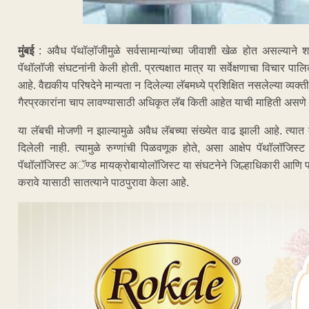
मुंबई
: अवैध पॅथॉल़ॉजीमुळे सर्वसामान्यांच्या जीवाशी खेळ होत असल्याने 
पॅथॉलॉजी संघटनांनी केली होती. प्रत्यक्षात मात्र या सर्वेक्षणाचा विचार प
आहे. वैद्यकीय परिषदेने मान्यता न दिलेल्या लॅबमध्ये प्रशिक्षित नसलेल्या व्य
गैरप्रकारांना चाप लावण्यासाठी अधिकृत लॅब किती आहेत याची माहिती असणे 
या लॅबची मोजणी न झाल्यामुळे अवैध लॅबच्या संख्येत वाढ झाली आहे. त्यात 
दिलेली नाही. त्यामुळे रुग्णांची पिळवणूक होते, असा आक्षेप पॅथॉलॉजिस
पॅथॉलॉजिस्ट अॅण्ड मायक्रोबायोलॉजिस्ट या संघटनेने जिल्हाधिकारी आणि पाल
करावे यासाठी सातत्याने पाठपुरावा केला आहे.