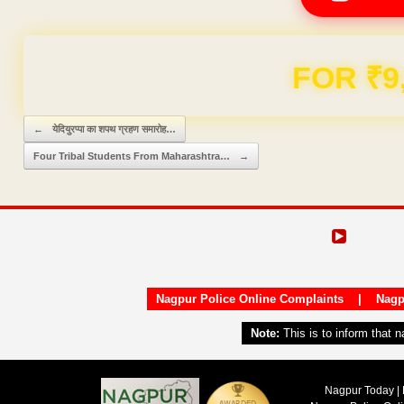
Domain & Hosting F
Post navigation
←
येदियुरप्पा का शपथ ग्रहण समारोह…
Four Tribal Students From Maharashtra…
→
Nagpur Police Online Complaints
|
Nagp
Note:
This is to inform that 
Nagpur Today | 