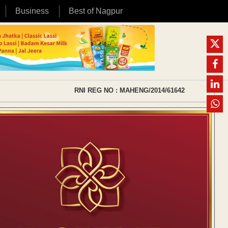
Business
Best of Nagpur
RNI REG NO : MAHENG/2014/61642