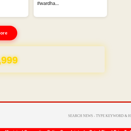
#wardha...
ore
REE for 1 Year