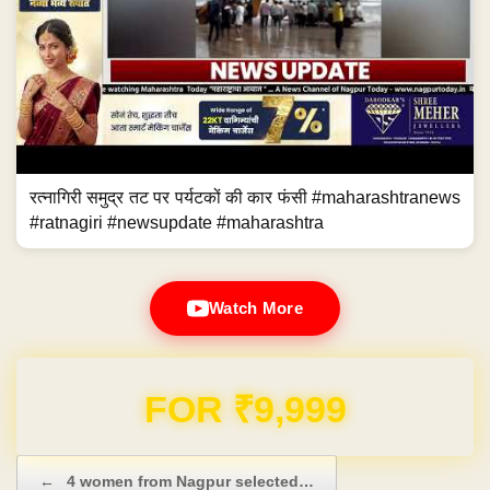
Watch More
Domain & Hosting FREE for 1 Year
Post navigation
←
4 women from Nagpur selected…
Judge Loya death case: CPIL…
→
4 women from Nagpur selected
Judge Loya death case: CPIL
for "Panaache Mrs India" finals
files intervention application,
questions heart attack theory
Previous News
Next News