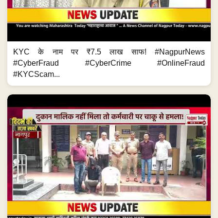
मालिक नहीं मिला तो कर्मचारी पर हमला! #NagpurNews #Crime
#KnifeAttack #CrimeNews #MaharashtraCrime