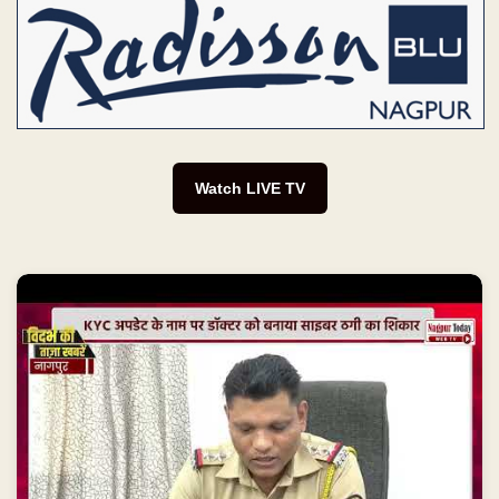
KYC के नाम पर ₹7.5 लाख साफ! #NagpurNews
#CyberFraud #CyberCrime #OnlineFraud
#KYCScam...