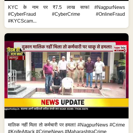
KYC के नाम पर ₹7.5 लाख साफ! #NagpurNews
#CyberFraud #CyberCrime #OnlineFraud
#KYCScam...
मालिक नहीं मिला तो कर्मचारी पर हमला! #NagpurNews #Crime
#KnifeAttack #CrimeNews #MaharashtraCrime