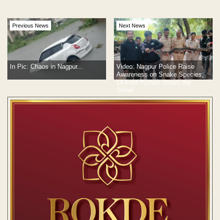
Previous News
Next News
In Pic: Chaos in Nagpur...
Video: Nagpur Police Raise
Awareness on Snake Species,
14-Foot Python Steals the
Show!