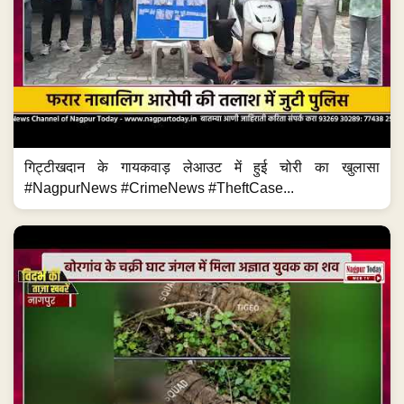
गिट्टीखदान के गायकवाड़ लेआउट में हुई चोरी का खुलासा
#NagpurNews #CrimeNews #TheftCase...