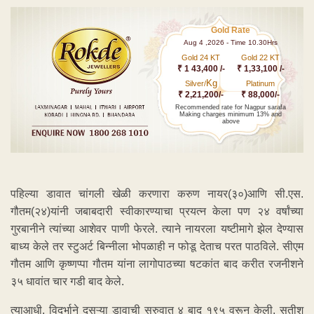
Gold Rate
Aug 4 ,2026 - Time 10.30Hrs
Gold 24 KT
Gold 22 KT
₹ 1 43,400 /-
₹ 1,33,100 /-
Kg
Silver/
Platinum
₹ 2,21,200/-
₹ 88,000/-
Recommended rate for Nagpur sarafa
Making charges minimum 13% and
above
पहिल्या डावात चांगली खेळी करणारा करुण नायर(३०)आणि सी.एस.
गौतम(२४)यांनी जबाबदारी स्वीकारण्याचा प्रयत्न केला पण २४ वर्षांच्या
गुरबानीने त्यांच्या आशेवर पाणी फेरले. त्याने नायरला यष्टीमागे झेल देण्यास
बाध्य केले तर स्टुअर्ट बिन्नीला भोपळाही न फोडू देताच परत पाठविले. सीएम
गौतम आणि कृष्णप्पा गौतम यांना लागोपाठच्या षटकांत बाद करीत रजनीशने
३५ धावांत चार गडी बाद केले.
त्याआधी, विदर्भाने दुसऱ्या डावाची सुरुवात ४ बाद १९५ वरून केली. सतीश