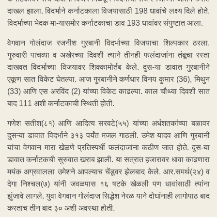
दाखल झाला. विदर्भाने कर्नाटकाला विजयासाठी 198 धावांचे लक्ष्य दिले होते.
विदर्भाच्या भेदक मा-यासमोर कर्नाटकाचा डाव 193 धावांवर संपुष्टात आला.
वेगवान गोलंदाज रजनीश गुरबानी विदर्भाच्या विजयाचा शिल्पकार ठरला.
गुरुवारी पाचव्या व अखेरच्या दिवशी त्याने तीनही फलंदाजांना तंबूचा रस्ता
दाखवत विदर्भाच्या विजयावर शिक्कामोर्तब केले. दुस-या डावात गुरबानीने
एकूण सात विकेट घेतल्या. आज गुरबानीने कर्णधार विनय कुमार (36), मिथुन
(33) आणि एस अरविंद (2) यांच्या विकेट काढल्या. काल चौथ्या दिवशी सात
बाद 111 अशी कर्नाटकाची स्थिती होती.
गणेश सतीश(८१) आणि आदित्य सरवटे(५५) यांच्या अर्धशतकांच्या बळावर
दुसऱ्या डावात विदर्भाने ३१३ पर्यंत मजल गाठली. उमेश यादव आणि गुरबानी
यांचा वेगवान मारा खेळणे प्रतिस्पर्धी फलंदाजांना कठीण जात होते. दुस-या
डावात कर्नाटकची सुरुवात खराब झाली. या सत्रात हजारावर धावा काढणारा
मयंक अग्रवालला उमेशने आपल्याच चेंडूवर झेलबाद केले. आर.समर्थ(२४) व
देगा निश्चल(७) यांनी जवळपास १६ षटके खेळली पण धावांसाठी त्यांना
झुंजावे लागले. युवा वेगवान गोलंदाज सिद्धेश नेरळ याने दोघांनाही लागोपाठ बाद
करताच तीन बाद ३० अशी अवस्था होती.