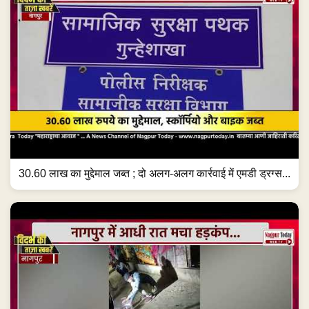
30.60 लाख का मुद्देमाल जब्त ; दो अलग-अलग कार्रवाई में एमडी ड्रग्स...