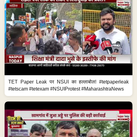
TET Paper Leak पर NSUI का हल्लाबोल! #tetpaperleak
#tetscam #tetexam #NSUIProtest #MaharashtraNews