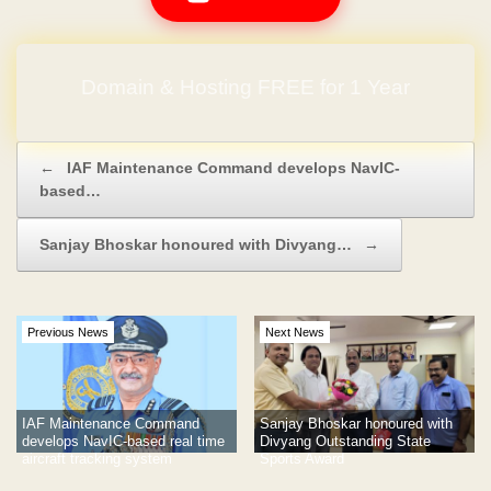
Domain & Hosting FREE for 1 Year
Post navigation
←
IAF Maintenance Command develops NavIC-
based…
Sanjay Bhoskar honoured with Divyang…
→
Previous News
Next News
IAF Maintenance Command
Sanjay Bhoskar honoured with
develops NavIC-based real time
Divyang Outstanding State
aircraft tracking system
Sports Award