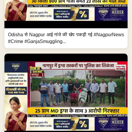
Odisha से Nagpur आई गांजे की खेप पकड़ी गई #NagpurNews
#Crime #GanjaSmuggling...