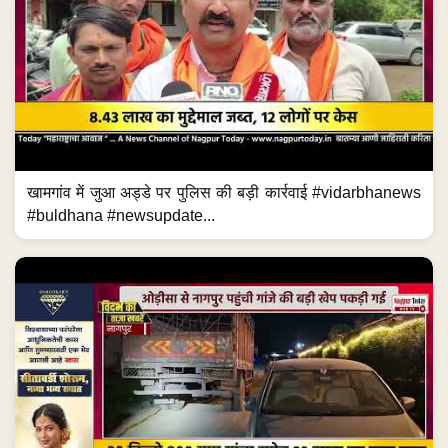
खामगांव में जुआ अड्डे पर पुलिस की बड़ी कार्रवाई #vidarbhanews
#buldhana #newsupdate...