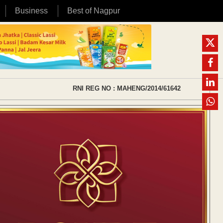
Business
Best of Nagpur
RNI REG NO : MAHENG/2014/61642