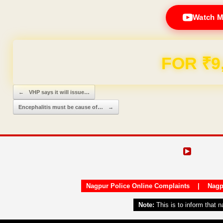
Watch M
Domain & Hosting F
Post navigation
←
VHP says it will issue…
Encephalitis must be cause of…
→
Nagpur Police Online Complaints
|
Nagp
Note:
This is to inform that 