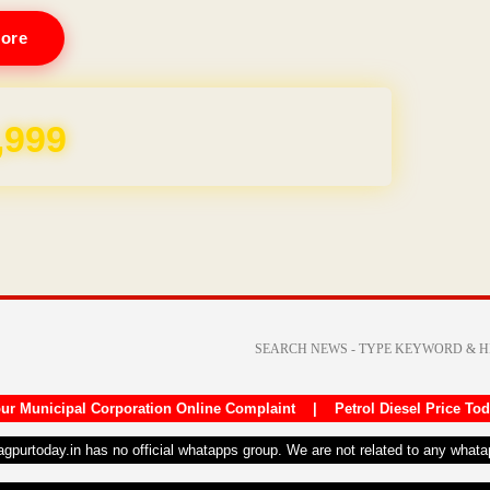
ore
REE for 1 Year
ur Municipal Corporation Online Complaint
|
Petrol Diesel Price To
nagpurtoday.in has no official whatapps group. We are not related to any what