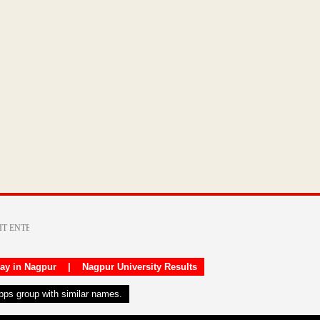
day in Nagpur
|
Nagpur University Results
apps group with similar names.