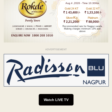
Aug 4 ,2026 - Time 10.30Hrs
Gold 24 KT
Gold 22 KT
₹ 1 43,400 /-
₹ 1,33,100 /-
Kg
Silver/
Platinum
₹ 2,21,200/-
₹ 88,000/-
Recommended rate for Nagpur sarafa
Making charges minimum 13% and
above
ADVERTISEMENT
Watch LIVE TV