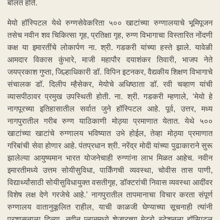
बोलत होते.
मेयो हॉस्पिटल येथे रुग्णसेवेकरिता ५०० खाटांच्या रुग्णालयाचे भूमिपूजन
तसेच नवीन शव चिकित्सा गृह, प्रतिक्षा गृह, रुग्ण विभागाचा विस्तारित नोंदणी
कक्ष या इमारतींचे लोकार्पण ना. श्री. गडकरी यांच्या हस्ते झाले. यावेळी
आमदार विकास कुंभारे, माजी महापौर दयाशंकर तिवारी, भाजप नेते
जयप्रकाश गुप्ता, जिल्हाधिकारी डॉ. विपिन इटनकर, वैद्यकीय शिक्षण विभागाचे
संचालक डॉ. दिलीप म्हैसेकर, मेयोचे अधिष्ठाता डॉ. रवी चव्हाण यांची
व्यासपीठावर प्रमुख उपस्थिती होती. ना. श्री. गडकरी म्हणाले, ‘मेयो हे
नागपूरच्या इतिहासातील सर्वात जुने हॉस्पिटल आहे. पूर्व, उत्तर, मध्य
नागपुरातील गरीब रुग्ण याठिकाणी मोठ्या प्रमाणात येतात. येथे ५००
खाटांच्या खाटांचे रुग्णालय भविष्यात उभे होईल, तेव्हा मोठ्या प्रमाणात
गरिबांची सेवा होणार आहे. पंतप्रधान श्री. नरेंद्र मोदी यांच्या पुढाकाराने सुरू
झालेल्या आयुष्यमान भारत योजनेचाही रुग्णांना लाभ मिळत आहेच. नवीन
इमारतीमध्ये उत्तम सोयीसुविधा, पार्किंगची व्यवस्था, चोवीस तास पाणी,
विद्यार्थ्यांसाठी सोयीसुविधायुक्त वसतीगृह, डॉक्टरांची निवास व्यवस्था आदींवर
विशेष लक्ष देणे गरजेचे आहे.’ नागपुरातील तापमानाचा विचार करता संपूर्ण
रुग्णालय वातानुकूलित राहील, याची काळजी घेण्याच्या सूचनाही त्यांनी
प्रशासनाला दिल्या. नवीन प्लानमध्ये शेजारच्या मेट्रो स्टेशनला हॉस्पिटल