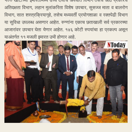
५०० खाटांच्या इमारतीमध्ये उच्च दर्जाचे अपघात विभाग तसेच आठ प्रकारचे
अतिदक्षता विभाग, लहान मुलांकरिता विशेष उपचार, सुसज्ज माता व बालरोग
विभाग, सात शस्त्रक्रियागृहे, तसेच मध्यवर्ती प्रयोगशाळा व रक्तपेढी विभाग
या सुविधा उपलब्ध असणार आहेत. रुग्णांना एकाच छताखाली सर्व प्रकारच्या
आजारांवर उपचार घेता येणार आहेत. १४६ कोटी रुपयांचा हा प्रकल्प असून
याअंतर्गत ११ मजली इमारत उभी होणार आहे.