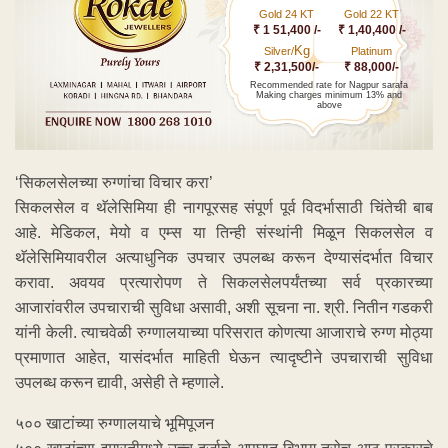
Gold 24 KT
Gold 22 KT
₹ 1 51,400 /-
₹ 1,40,400 /-
Kg
Silver/
Platinum
₹ 2,31,500/-
₹ 88,000/-
Recommended rate for Nagpur sarafa
Making charges minimum 13% and
above
‘सिकलसेलच्या रुग्णांचा विचार करा’
सिकलसेल व थॅलेसिमिया ही नागपूरसह संपूर्ण पूर्व विदर्भासाठी चिंतेची बाब
आहे. मेडिकल, मेयो व एम्स या तिन्ही संस्थांनी मिळून सिकलसेल व
थॅलेसिमियावरील अत्याधुनिक उपचार उपलब्ध करून देण्यासंदर्भात विचार
करावा. अवयव प्रत्यारोपण ते सिकलसेलपर्यंतच्या सर्व प्रकारच्या
आजारांवरील उपचाराची सुविधा असावी, अशी सूचना ना. श्री. नितीन गडकरी
यांनी केली. त्याचवेळी रुग्णालयाच्या परिसरात कोणत्या आजाराचे रुग्ण मोठ्या
प्रमाणात आहेत, यासंदर्भात माहिती घेऊन त्यादृष्टीने उपचाराची सुविधा
उपलब्ध करून द्यावी, असेही ते म्हणाले.
५०० खाटांच्या रुग्णालयाचे भूमिपूजन