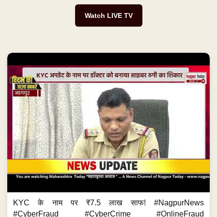
Watch LIVE TV
KYC के नाम पर ₹7.5 लाख साफ! #NagpurNews
#CyberFraud #CyberCrime #OnlineFraud