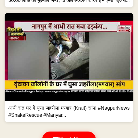
30.60 लाख का मुद्देमाल जब्त ; दो अलग-अलग कार्रवाई में एमडी ड्रग्स...
आधी रात घर में घुसा जहरीला मण्यार (Krait) सांप! #NagpurNews
#SnakeRescue #Manyar...