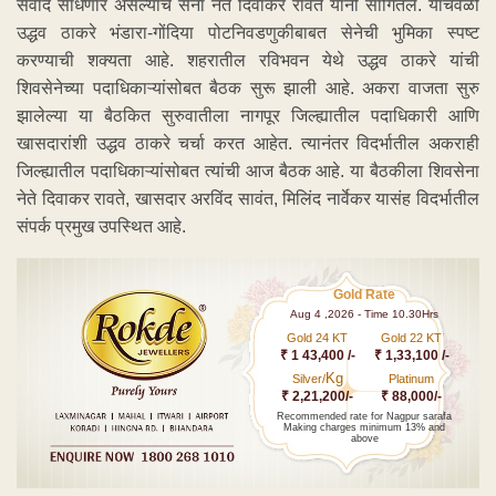
संवाद साधणार असल्याचे सेना नेते दिवाकर रावते यांनी सांगितले. याचवेळी
उद्धव ठाकरे भंडारा-गोंदिया पोटनिवडणुकीबाबत सेनेची भुमिका स्पष्ट
करण्याची शक्यता आहे. शहरातील रविभवन येथे उद्धव ठाकरे यांची
शिवसेनेच्या पदाधिकाऱ्यांसोबत बैठक सुरू झाली आहे. अकरा वाजता सुरु
झालेल्या या बैठकित सुरुवातीला नागपूर जिल्ह्यातील पदाधिकारी आणि
खासदारांशी उद्धव ठाकरे चर्चा करत आहेत. त्यानंतर विदर्भातील अकराही
जिल्ह्यातील पदाधिकाऱ्यांसोबत त्यांची आज बैठक आहे. या बैठकीला शिवसेना
नेते दिवाकर रावते, खासदार अरविंद सावंत, मिलिंद नार्वेकर यासंह विदर्भातील
संपर्क प्रमुख उपस्थित आहे.
Gold Rate
Aug 4 ,2026 - Time 10.30Hrs
Gold 24 KT
Gold 22 KT
₹ 1 43,400 /-
₹ 1,33,100 /-
Kg
Silver/
Platinum
₹ 2,21,200/-
₹ 88,000/-
Recommended rate for Nagpur sarafa
Making charges minimum 13% and
above