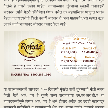
स्वप्न हे अहमदाबाद-मुंबई बुलेट ट्रेनप्रमाणेच फसवे आहे. गरज नसताना सुरू
केलेले हे नसते उद्योग आहेत. पावसाळय़ात तुंबणाऱ्या मुंबईची जबाबदारी
सरकार, त्यांचे मेट्रो कॉर्पोरेशन घेणार नसेल तर महापालिका आयुक्त अजोय
मेहता कर्तव्यदक्षतेची किती उसळी मारतात ते आता पाहायचे”,असे म्हणत उद्धव
ठाकरे यांनी भाजपावर जोरदार प्रहार केला आहे.
Gold Rate
Aug 8 ,2026 - Time 10.30Hrs
Gold 24 KT
Gold 22 KT
₹ 1 51,400 /-
₹ 1,40,400 /-
Kg
Silver/
Platinum
₹ 2,31,500/-
₹ 88,000/-
Recommended rate for Nagpur sarafa
Making charges minimum 13% and
above
या पावसाळय़ातही साधारण २०० ठिकाणी मुंबईत पाणी तुंबण्याची भीती व्यक्त
केली गेली आहे, पण हे तुंबणे राज्य सरकारच्या एम.एम.आर.डी.ए. या
बाजारबसवीमुळे होणार आहे. जर हे असे होणार असेल तर एरव्ही महाराष्ट्र
सरकारचे प्रतिनिधी व मुख्यमंत्र्यांचे थेट ‘दूत’ म्हणून कठोर वागणारे आयुक्त