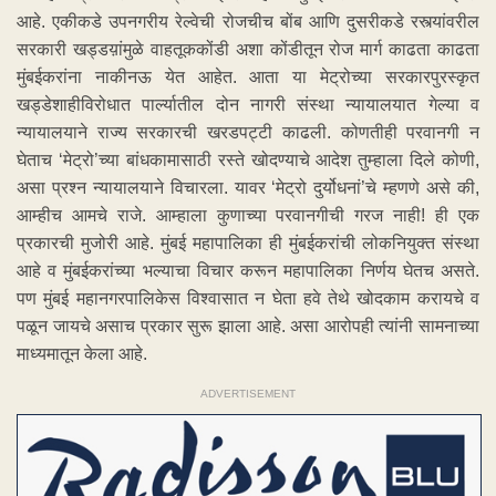
आहे. एकीकडे उपनगरीय रेल्वेची रोजचीच बोंब आणि दुसरीकडे रस्त्यांवरील
सरकारी खड्डय़ांमुळे वाहतूककोंडी अशा कोंडीतून रोज मार्ग काढता काढता
मुंबईकरांना नाकीनऊ येत आहेत. आता या मेट्रोच्या सरकारपुरस्कृत
खड्डेशाहीविरोधात पार्ल्यातील दोन नागरी संस्था न्यायालयात गेल्या व
न्यायालयाने राज्य सरकारची खरडपट्टी काढली. कोणतीही परवानगी न
घेताच ‘मेट्रो’च्या बांधकामासाठी रस्ते खोदण्याचे आदेश तुम्हाला दिले कोणी,
असा प्रश्न न्यायालयाने विचारला. यावर ‘मेट्रो दुर्योधनां’चे म्हणणे असे की,
आम्हीच आमचे राजे. आम्हाला कुणाच्या परवानगीची गरज नाही! ही एक
प्रकारची मुजोरी आहे. मुंबई महापालिका ही मुंबईकरांची लोकनियुक्त संस्था
आहे व मुंबईकरांच्या भल्याचा विचार करून महापालिका निर्णय घेतच असते.
पण मुंबई महानगरपालिकेस विश्वासात न घेता हवे तेथे खोदकाम करायचे व
पळून जायचे असाच प्रकार सुरू झाला आहे. असा आरोपही त्यांनी सामनाच्या
माध्यमातून केला आहे.
ADVERTISEMENT