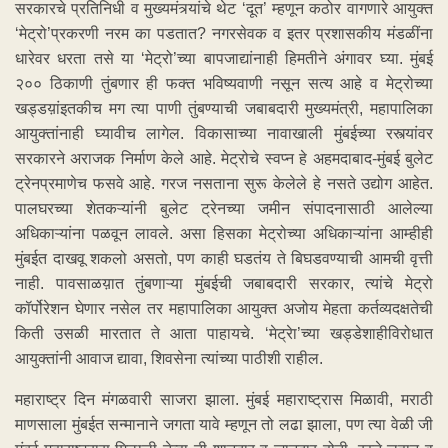
सरकारचे प्रतिनिधी व मुख्यमंत्र्यांचे थेट ‘दूत’ म्हणून कठोर वागणारे आयुक्त
‘मेट्रो’प्रकरणी नरम का पडतात? नगरसेवक व इतर प्रशासकीय मंडळींना
धारेवर धरता तसे या ‘मेट्रो’च्या बापजाद्यांनाही हिमतीने अंगावर घ्या. मुंबई
२०० ठिकाणी तुंबणार ही फक्त भविष्यवाणी नसून सत्य आहे व मेट्रोच्या
खड्डय़ांइतकीच मग त्या पाणी तुंबण्याची जबाबदारी मुख्यमंत्री, महापालिका
आयुक्तांनाही घ्यावीच लागेल. विकासाच्या नावाखाली मुंबईच्या रस्त्यांवर
सरकारने अराजक निर्माण केले आहे. मेट्रोचे स्वप्न हे अहमदाबाद-मुंबई बुलेट
ट्रेनप्रमाणेच फसवे आहे. गरज नसताना सुरू केलेले हे नसते उद्योग आहेत.
पालघरच्या शेतकऱ्यांनी बुलेट ट्रेनच्या जमीन संपादनासाठी आलेल्या
अधिकाऱ्यांना पळवून लावले. असा हिसका मेट्रोच्या अधिकाऱ्यांना आम्हीही
मुंबईत दाखवू शकलो असतो, पण काही घडतंय ते बिघडवण्याची आमची वृत्ती
नाही. पावसाळय़ात तुंबणाऱ्या मुंबईची जबाबदारी सरकार, त्यांचे मेट्रो
कॉर्पोरेशन घेणार नसेल तर महापालिका आयुक्त अजोय मेहता कर्तव्यदक्षतेची
किती उसळी मारतात ते आता पाहायचे. ‘मेट्रेा’च्या खड्डेशाहीविरोधात
आयुक्तांनी आवाज द्यावा, शिवसेना त्यांच्या पाठीशी राहील.
महाराष्ट्र दिन मंगळवारी साजरा झाला. मुंबई महाराष्ट्रास मिळावी, मराठी
माणसाला मुंबईत सन्मानाने जगता यावे म्हणून तो लढा झाला, पण त्या वेळी जी