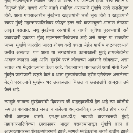
मुंबई महाराष्ट्रास मिळाली तेव्हा ती शानदार व जानदार होती. रस्ते लहान व
निमुळते होते. माणसे आणि वाहने मर्यादित असल्याने मुंबईचे रस्ते खड्डेमुक्त
होते. आता पावसाआधीच मुंबईच्या खड्डय़ांची चर्चा सुरू होते व खड्डय़ांचे
खापर मुंबई महानगरपालिकेवर फोडून इतर सर्व बाजारबुणगे आडास तंगडय़ा
लावून बसतात. जणू मुंबईच्या रस्त्यांची व नागरी सुविधा पुरवण्याची सर्व
जबाबदारी एकटय़ा मुंबई महानगरपालिकेवरच आहे असे मानून या राजकीय
जळवा मुंबईचे जास्तीत जास्त शोषण कसे करता येईल याचीच कटकारस्थाने
करीत असतात. पण आता या सगळय़ांच्या कानाखाली मुंबई हायकोर्टानेच
आवाज काढला आहे आणि ‘मुंबईचे रस्ते कोणाच्या आदेशाने खोदताय’, असा
सवाल त्या मेट्रोवाल्यांना केला आहे. विकासाच्या नावाखाली आधी मोनो रेलने
मुंबईत जागोजागी खड्डे केले व आता मुख्यमंत्र्यांचा ड्रीम प्रोजेक्ट असलेल्या
मेट्रो प्रकल्पाने मुंबईभर भर उन्हाळय़ात चिखल व खड्डय़ांचे साम्राज उभे
केले आहे.
त्यामुळे सामान्य मुंबईकरांची दिवसभर जी वाहतूककोंडी हेत आहे त्या कोंडीचे
रूपांतर पावसाळय़ात जबडा वासलेल्या अक्राळविक्राळ मगरीत होणार अशी
भीती आम्हास वाटते. एम.एम.आर.डी.ए. नावाची बाजारबसवी मुंबई
महानगरपालिकेच्या छाताडावर आणून बसवल्यापासून मुंबईचे हाल हे
आत्महत्याग्रस्त शेतकऱ्यांप्रमाणे झाले. म्हणजे मुंबईकरांना जगणे कठीण झाले