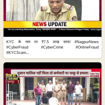
KYC के नाम पर ₹7.5 लाख साफ! #NagpurNews
#CyberFraud #CyberCrime #OnlineFraud
#KYCScam...