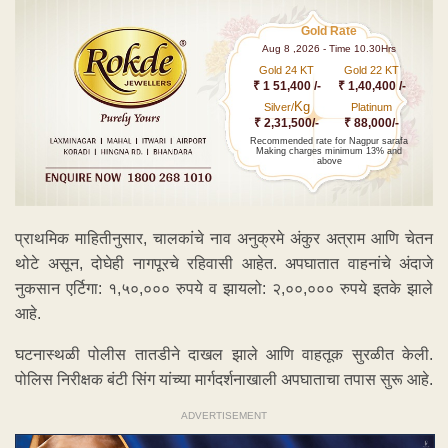
Gold Rate
Aug 8 ,2026 - Time 10.30Hrs
Gold 24 KT
Gold 22 KT
₹ 1 51,400 /-
₹ 1,40,400 /-
Kg
Silver/
Platinum
₹ 2,31,500/-
₹ 88,000/-
Recommended rate for Nagpur sarafa
Making charges minimum 13% and
above
प्राथमिक माहितीनुसार, चालकांचे नाव अनुक्रमे अंकुर अत्राम आणि चेतन
थोटे असून, दोघेही नागपूरचे रहिवासी आहेत. अपघातात वाहनांचे अंदाजे
नुकसान एर्टिगा: १,५०,००० रुपये व झायलो: २,००,००० रुपये इतके झाले
आहे.
घटनास्थळी पोलीस तातडीने दाखल झाले आणि वाहतूक सुरळीत केली.
पोलिस निरीक्षक बंटी सिंग यांच्या मार्गदर्शनाखाली अपघाताचा तपास सुरू आहे.
ADVERTISEMENT