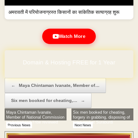
अमरावती में परियोजनाग्रस्त किसानों का सांकेतिक सत्याग्रह शुरू
Watch More
Domain & Hosting FREE for 1 Year
Post navigation
←
Maya Chintaman Ivanate, Member of…
Six men booked for cheating,…
→
Maya Chintaman Ivanate,
Six men booked for cheating,
Member of National Commission
forgery in grabbing, disposing of
for Scheduled Tribe reviewed
Govt land at Suraburdi
Previous News
Next News
WCL