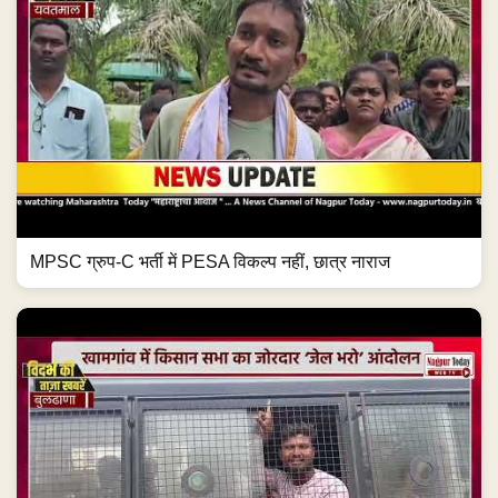
MPSC ग्रुप-C भर्ती में PESA विकल्प नहीं, छात्र नाराज