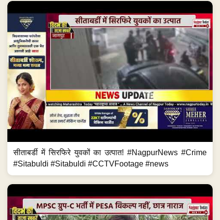
सीताबर्डी में सिरफिरे युवकों का उत्पात! #NagpurNews #Crime
#Sitabuldi #Sitabuldi #CCTVFootage #news