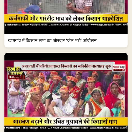
खामगांव में किसान सभा का जोरदार ‘जेल भरो’ आंदोलन