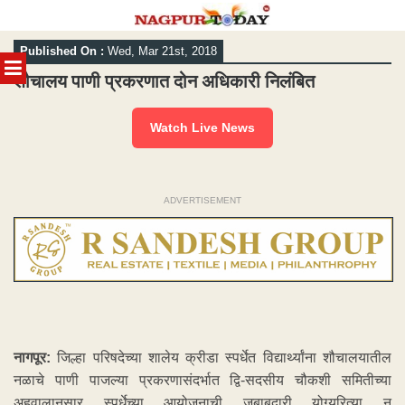
Skip
Published On :
Wed, Mar 21st, 2018
to
MENU
content
शौचालय पाणी प्रकरणात दोन अधिकारी निलंबित
Watch Live News
ADVERTISEMENT
नागपूर:
जिल्हा परिषदेच्या शालेय क्रीडा स्पर्धेत विद्यार्थ्यांना शौचालयातील
नळाचे पाणी पाजल्या प्रकरणासंदर्भात द्वि-सदसीय चौकशी समितीच्या
अहवालानुसार स्पर्धेच्या आयोजनाची जबाबदारी योग्यरित्या न