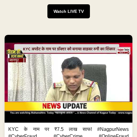
Watch LIVE TV
KYC के नाम पर ₹7.5 लाख साफ! #NagpurNews
#CyberFraud #CyberCrime #OnlineFraud