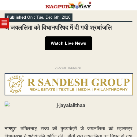
Skip
Published On :
Tue, Dec 6th, 2016
to
MENU
content
जे जयललिता को विधानपरिषद में दी गयी श्रधांजलि
Watch Live News
ADVERTISEMENT
नागपुर:
तमिलनाडू राज्य की मुख्यमंत्री जे जयललिता को महाराष्ट्र
विधानसभा ने श्रंद्धांजलि अर्पित की। बीती रात जयललिता का निधन हो गया