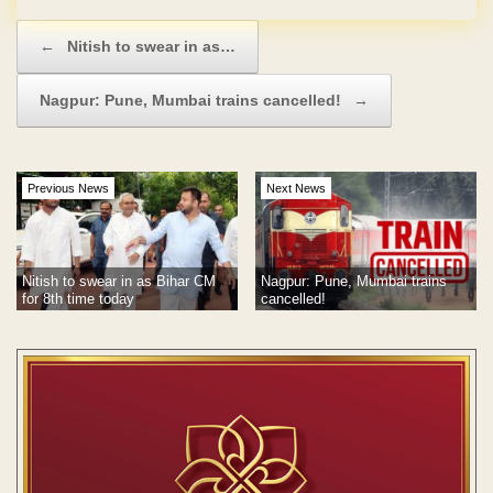
Post navigation
←
Nitish to swear in as…
Nagpur: Pune, Mumbai trains cancelled!
→
Previous News
Next News
Nitish to swear in as Bihar CM
Nagpur: Pune, Mumbai trains
for 8th time today
cancelled!