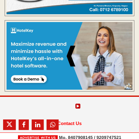
Contact Us
Mo. 8407908145 / 9209747521