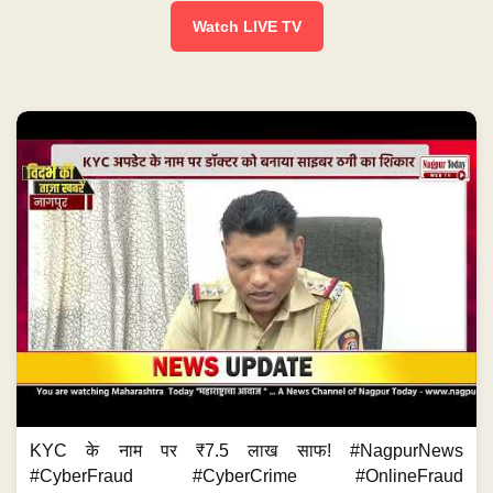
Watch LIVE TV
KYC के नाम पर ₹7.5 लाख साफ! #NagpurNews
#CyberFraud #CyberCrime #OnlineFraud