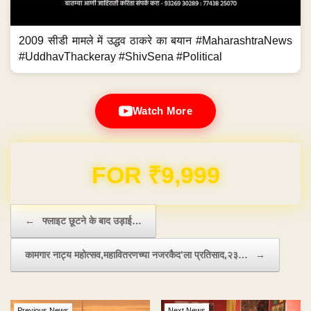
2009 सीडी मामले में उद्धव ठाकरे का बयान #MaharashtraNews
#UddhavThackeray #ShivSena #Political
Watch More
Domain & Hosting FREE for 1 Year
Post navigation
←
फ्लाइट छूटने के बाद उड़ाई…
कामगार नाट्य महोत्सव,महावितरणच्या नजरकैद’ला प्रतिसाद,२३…
→
Previous News
Next News