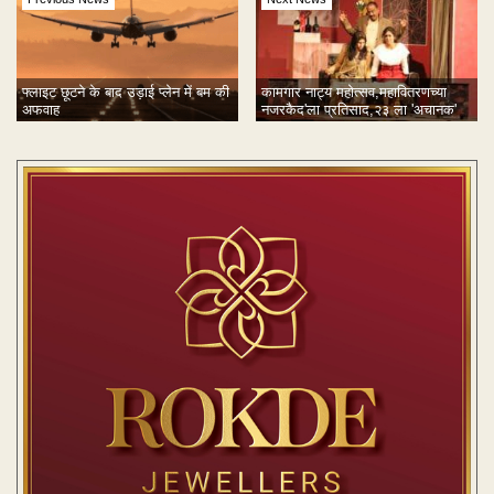
फ्लाइट छूटने के बाद उड़ाई प्लेन में बम की
कामगार नाट्य महोत्सव,महावितरणच्या
अफवाह
नजरकैद'ला प्रतिसाद,२३ ला 'अचानक'