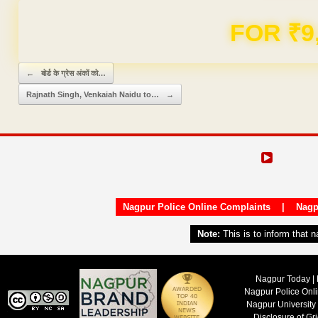
Domain & Hosting F
Post navigation
←
बोर्ड के ग्रेस अंकों को…
Rajnath Singh, Venkaiah Naidu to…
→
Nagpur Police Online Complaints
|
Nagp
Note:
This is to inform that 
Nagpur Today | 
Nagpur Police Onl
Nagpur University
Disclosure of Gr