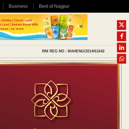
Business
Best of Nagpur
RNI REG NO : MAHENG/2014/61642