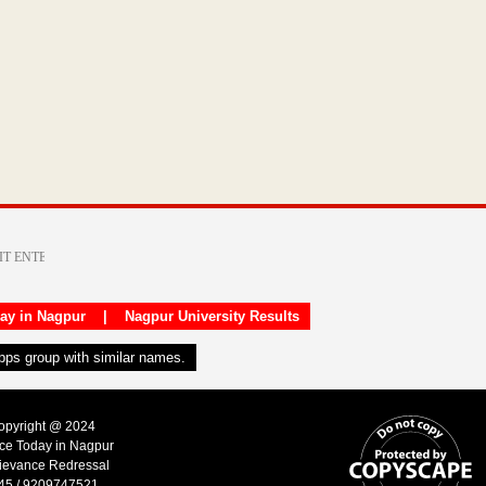
day in Nagpur
|
Nagpur University Results
apps group with similar names.
Copyright @ 2024
ice Today in Nagpur
ievance Redressal
45 / 9209747521