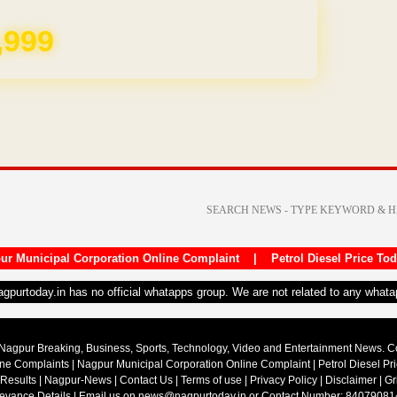
REE for 1 Year
ur Municipal Corporation Online Complaint
|
Petrol Diesel Price To
nagpurtoday.in has no official whatapps group. We are not related to any what
Nagpur Breaking, Business, Sports, Technology, Video and Entertainment News. 
ine Complaints
|
Nagpur Municipal Corporation Online Complaint
|
Petrol Diesel Pr
 Results
|
Nagpur-News
|
Contact Us
|
Terms of use
|
Privacy Policy
|
Disclaimer
|
Gr
ievance Details
| Email us on
news@nagpurtoday.in
or Contact Number: 84079081