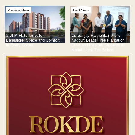
Previous News
Next News
3 BHK Flats for Sale in
Dr. Sanjay Paithankar Visits
Bangalore: Space and Comfort
Nagpur; Leads Tree Plantation
in Every Corner
Drive and Inspires Students at
Mount Litera Zee School