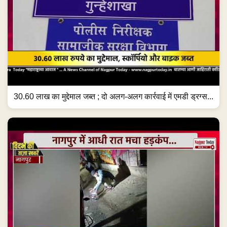
30.60 लाख का मुद्देमाल जब्त ; दो अलग-अलग कार्रवाई में एमडी ड्रग्स...