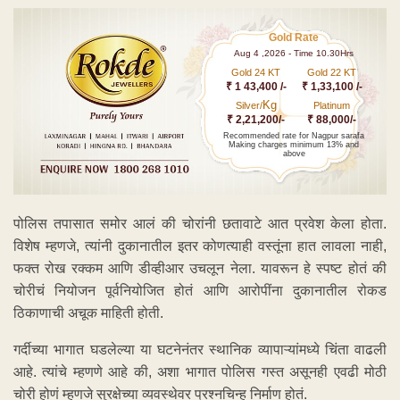
Gold Rate
Aug 4 ,2026 - Time 10.30Hrs
Gold 24 KT
Gold 22 KT
₹ 1 43,400 /-
₹ 1,33,100 /-
Kg
Silver/
Platinum
₹ 2,21,200/-
₹ 88,000/-
Recommended rate for Nagpur sarafa
Making charges minimum 13% and
above
पोलिस तपासात समोर आलं की चोरांनी छतावाटे आत प्रवेश केला होता.
विशेष म्हणजे, त्यांनी दुकानातील इतर कोणत्याही वस्तूंना हात लावला नाही,
फक्त रोख रक्कम आणि डीव्हीआर उचलून नेला. यावरून हे स्पष्ट होतं की
चोरीचं नियोजन पूर्वनियोजित होतं आणि आरोपींना दुकानातील रोकड
ठिकाणाची अचूक माहिती होती.
गर्दीच्या भागात घडलेल्या या घटनेनंतर स्थानिक व्यापाऱ्यांमध्ये चिंता वाढली
आहे. त्यांचे म्हणणे आहे की, अशा भागात पोलिस गस्त असूनही एवढी मोठी
चोरी होणं म्हणजे सुरक्षेच्या व्यवस्थेवर प्रश्नचिन्ह निर्माण होतं.