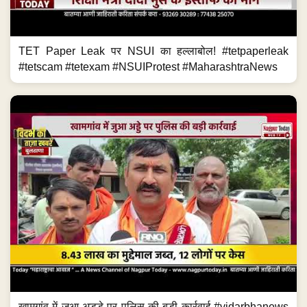
TET Paper Leak पर NSUI का हल्लाबोल! #tetpaperleak
#tetscam #tetexam #NSUIProtest #MaharashtraNews
खामगांव में जुआ अड्डे पर पुलिस की बड़ी कार्रवाई #vidarbhanews