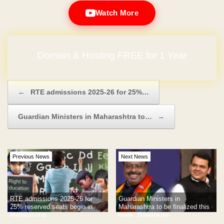
Watch More
No Hidden Charges
Post navigation
←
RTE admissions 2025-26 for 25%…
Guardian Ministers in Maharashtra to…
→
Previous News
Next News
RTE admissions 2025-26 for
Guardian Ministers in
25% reserved seats begin in
Maharashtra to be finalized this
Maharashtra
week: Bawankule