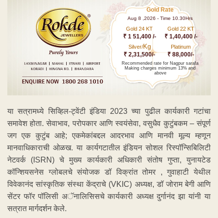
Gold Rate
Aug 8 ,2026 - Time 10.30Hrs
Gold 24 KT
Gold 22 KT
₹ 1 51,400 /-
₹ 1,40,400 /-
Kg
Silver/
Platinum
₹ 2,31,500/-
₹ 88,000/-
Recommended rate for Nagpur sarafa
Making charges minimum 13% and
above
या सत्रामध्ये सिव्हिल-ट्वेंटी इंडिया 2023 च्या पुढील कार्यकारी गटांचा
समावेश होता. सेवाभाव, परोपकार आणि स्वयंसेवा, वसुधैव कुटुंबकम – संपूर्ण
जग एक कुटुंब आहे; एकमेकांबद्दल आदरभाव आणि मानवी मूल्य म्हणून
मानवाधिकाराची ओळख. या कार्यगटातील इंडियन सोशल रिस्पॉन्सिबिलिटी
नेटवर्क (ISRN) चे मुख्य कार्यकारी अधिकारी संतोष गुप्ता, युनायटेड
कॉन्शियसनेस ग्लोबलचे संयोजक डॉ विक्रांत तोमर , गुवाहाटी येथील
विवेकानंद सांस्कृतिक संस्था केंद्राचे (VKIC) अध्यक्ष, डॉ जोराम बेगी आणि
सेंटर फॉर पॉलिसी अॅनालिसिसचे कार्यकारी अध्यक्ष दुर्गानंद झा यांनी या
सत्रात मार्गदर्शन केले.