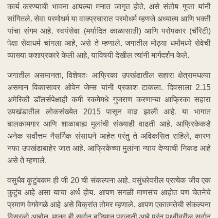
कार्य करण्याची भावना आपल्या मनात जागृत होते, असे संतोष गुप्ता यांनी
सांगितले. सेवा परमोधर्म या वाक्प्रचारात परमोधर्म म्हणजे अध्यात्म आणि भक्ती
यांचा संगम आहे. स्वयंसेवा (मर्यादित काळासाठी) आणि परोपकार (चॅरिटी)
पेक्षा सेवाधर्म चांगला आहे, असे ते म्हणाले. जगातील मोठ्या धर्मांमध्ये सेवेची
व्याख्या कशाप्रकारे केली आहे, याविषयी देखील त्यांनी मार्गदर्शन केले.
जगातील असमानता, विशेषतः आफ्रिका उपखंडातील सहारा क्षेत्रामधल्या
असमान विकासावर ओवेन जेम्स यांनी प्रकाश टाकला. दिवसाला 2.15
अमेरिकी डॉलर्सपेक्षाही कमी रकमेमधे गुजराण करणाऱ्या आफ्रिका सहारा
उपखंडातील लोकसंख्येत 2015 पासून वाढ झाली आहे. या भागात
बालकामगार आणि शाळाबाह्य मुलांची संख्याही वाढती आहे. आफ्रिकेकडे
अनेक सर्वोत्तम नैसर्गिक संसाधने आहेत परंतु ते अविकसित राहिले, कारण
नफा उपखंडाबाहेर जात आहे. आफ्रिकेच्या मुलांना न्याय देण्याची निकड आहे
असे ते म्हणाले.
वसुधैव कुटुंबकम ही जी 20 ची संकल्पना आहे. वसुंधरेवरील प्रत्येक जीव एक
कुटुंब आहे असा याचा अर्थ होय. आपण सगळी माणसंच आहोत पण चेतनेचे
प्रमाण वेगवेगळे आहे असे विक्रांत तोमर म्हणाले. आपण एकात्मतेची संकल्पना
विसरलो आहोत. मानव ही सर्वात बुद्धिमान प्रजाती आहे परंतु पृथ्वीवरील सर्वात