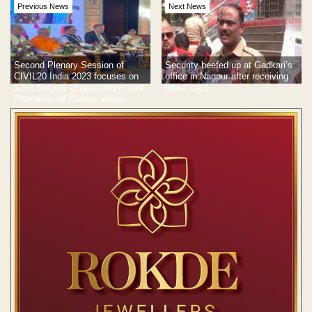
Previous News
Next News
Second Plenary Session of
Security beefed up at Gadkari’s
CIVIL20 India 2023 focuses on
office in Nagpur after receiving
‘Civil Society Organisations and
threat calls
Promotion of Human Values’