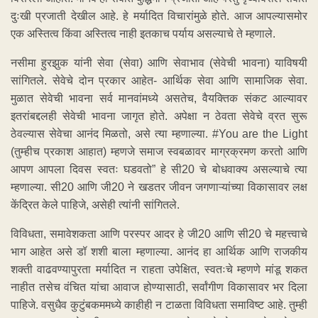
दुःखी प्रजाती देखील आहे. हे मर्यादित विचारांमुळे होते. आज आपल्यासमोर
एक अस्तित्व किंवा अस्तित्व नाही इतकाच पर्याय असल्याचे ते म्हणाले.
नसीमा हुरझुक यांनी सेवा (सेवा) आणि सेवाभाव (सेवेची भावना) याविषयी
सांगितले. सेवेचे दोन प्रकार आहेत- आर्थिक सेवा आणि सामाजिक सेवा.
मुळात सेवेची भावना सर्व मानवांमध्ये असतेच, वैयक्तिक संकट आल्यावर
इतरांबद्दलही सेवेची भावना जागृत होते. अपेक्षा न ठेवता सेवेचे व्रत सुरू
ठेवल्यास सेवेचा आनंद मिळतो, असे त्या म्हणाल्या. #You are the Light
(तुम्हीच प्रकाश आहात) म्हणजे समाज स्वबळावर माग्रक्रमण करतो आणि
आपण आपला दिवस स्वतः घडवतो” हे सी20 चे बोधवाक्य असल्याचे त्या
म्हणाल्या. सी20 आणि जी20 ने खडतर जीवन जगणाऱ्यांच्या विकासावर लक्ष
केंद्रित केले पाहिजे, असेही त्यांनी सांगितले.
विविधता, समावेशकता आणि परस्पर आदर हे जी20 आणि सी20 चे महत्त्वाचे
भाग आहेत असे डॉ शशी बाला म्हणाल्या. आनंद हा आर्थिक आणि राजकीय
शक्ती वाढवण्यापुरता मर्यादित न राहता उपेक्षित, स्वतःचे म्हणणे मांडू शकत
नाहीत तसेच वंचित यांचा आवाज होण्यासाठी, सर्वांगीण विकासावर भर दिला
पाहिजे. वसुधैव कुटुंबकममध्ये काहीही न टाळता विविधता समाविष्ट आहे. तुम्ही