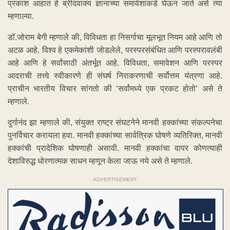
प्रकाश आहात हे ब्रीदवाक्य ज्ञानाच्या समावेशाकडे घेऊन जाते असे त्या
म्हणाल्या.
डॉ.जोराम बेगी म्हणाले की, विविधता हा निसर्गाचा मूलभूत नियम आहे आणि तो
अटळ आहे. विश्व हे एकमेकांशी जोडलेले, परस्परसंबंधित आणि परस्परावलंबी
आहे आणि हे सर्वांसाठी अंतर्भूत आहे. विविधता, समावेशन आणि परस्पर
आदराची तत्त्वे स्वीकारणे ही संघर्ष निराकरणाची सर्वोत्तम यंत्रणा आहे.
प्राचीन भारतीय विचार सांगतो की ‘सर्वांमध्ये एक प्रकट होतो’ असे ते
म्हणाले.
दुर्गानंद झा म्हणाले की, संयुक्त राष्ट्र संघटनेने मानवी हक्कांच्या संकल्पनेचा
पुनर्विचार करायला हवा. मानवी हक्कांच्या सार्वत्रिक घोषणे व्यतिरिक्त, मानवी
हक्कांची प्रादेशिक घोषणाही असावी. मानवी हक्कांचा वापर कोणत्याही
देशाविरुद्ध धोरणात्मक साधन म्हणून केला जाऊ नये असे ते म्हणाले.
ADVERTISEMENT