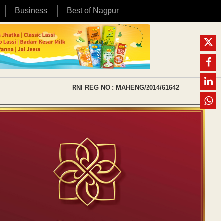
Business
Best of Nagpur
RNI REG NO : MAHENG/2014/61642