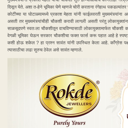
दिसून येते. अशा त-हेने भूमिका घेणे म्हणजे चोरी करताना रंगेहाथ पकडल्यां
कोटींच्या या घोटाळ्यामध्ये प्रकाश मेहता यांनी फाईलवरती मुख्यमंत्र्या
असती तर मुख्यमंत्र्यांचीही चौकशी करावी लागली असती परंतु लोकायुक्तांना म
साळसूदपणे स्वतःला चौकशीतून वाचविण्यासाठी लोकायुक्तामार्फत चौकशी करण्
वेगळी भूमिका घेऊन सरकार चौकशीचा फक्त फार्स करू पहात आहे हे स्पष्ट हो
कशी होऊ शकेल ? हा प्रश्न सावंत यांनी उपस्थित केला आहे. काँग्रेस पक्ष द
त्यासाठीचा लढा सुरुच ठेवेल असे सावंत म्हणाले.