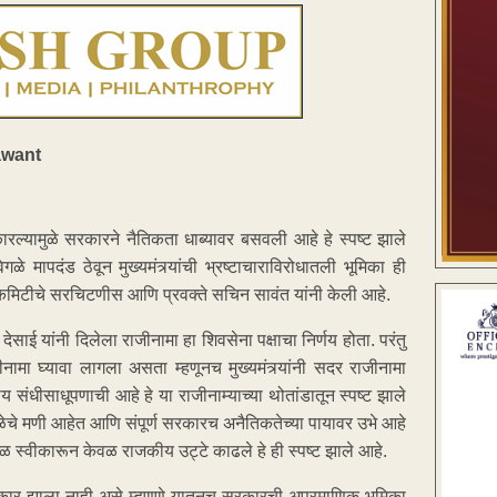
्विकारल्यामुळे सरकारने नैतिकता धाब्यावर बसवली आहे हे स्पष्ट झाले
मापदंड ठेवून मुख्यमंत्र्यांची भ्रष्टाचाराविरोधातली भूमिका ही
 कमिटीचे सरचिटणीस आणि प्रवक्ते सचिन सावंत यांनी केली आहे.
ेसाई यांनी दिलेला राजीनामा हा शिवसेना पक्षाचा निर्णय होता. परंतु
नामा घ्यावा लागला असता म्हणूनच मुख्यमंत्र्यांनी सदर राजीनामा
संधीसाधूपणाची आहे हे या राजीनाम्याच्या थोतांडातून स्पष्ट झाले
माळेचे मणी आहेत आणि संपूर्ण सरकारच अनैतिकतेच्या पायावर उभे आहे
्काळ स्वीकारून केवळ राजकीय उट्टे काढले हे ही स्पष्ट झाले आहे.
रप्रकार झाला नाही असे म्हणणे यातूनच सरकारची अप्रमाणिक भूमिका