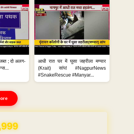
जब्त ; दो अलग-
आधी रात घर में घुसा जहरीला मण्यार
ग्स...
(Krait) सांप! #NagpurNews
#SnakeRescue #Manyar...
ore
,999