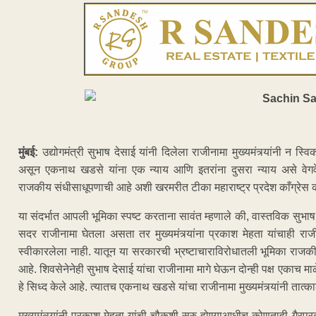
मुंबई:
उद्योगमंत्री सुभाष देसाई यांनी दिलेला राजीनामा मुख्यमंत्र्यांनी न स
असून एकनाथ खडसे यांना एक न्याय आणि इतरांना दुसरा न्याय असे वेगवेगळे 
राजकीय संधीसाधूपणाची आहे अशी खरमरीत टीका महाराष्ट्र प्रदेश काँग्रेस
या संदर्भात आपली भूमिका स्पष्ट करताना सावंत म्हणाले की, वास्तविक सुभाष द
सदर राजीनामा घेतला असता तर मुख्यमंत्र्यांना प्रकाश मेहता यांचाही राजी
स्वीकारलेला नाही. यातून या सरकारची भ्रष्टाचाराविरोधातली भूमिका राजकीय 
आहे. शिवसेनेनेही सुभाष देसाई यांचा राजीनामा मागे घेऊन दोन्ही पक्ष एकाच 
हे सिध्द केले आहे. त्यातच एकनाथ खडसे यांचा राजीनामा मुख्यमंत्र्यांनी तात
मुख्यमंत्र्यांनी प्रकाश मेहता यांची चौकशी सुरु होण्याआधीच कोणताही गै