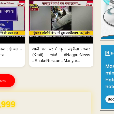
जब्त ; दो अलग-
आधी रात घर में घुसा जहरीला मण्यार
ग्स...
(Krait) सांप! #NagpurNews
#SnakeRescue #Manyar...
ore
REE for 1 Year