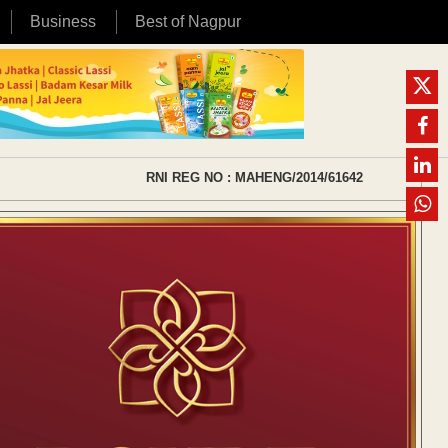
Business
Best of Nagpur
RNI REG NO : MAHENG/2014/61642