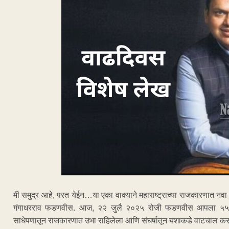
मी समुद्र आहे, परत येईन…या एका वाक्याने महाराष्ट्राच्या राजकारणात नवा इ
गंगाधरराव फडणवीस. आज, २२ जुलै २०२५ रोजी फडणवीस आपला ५५ वा
साधेपणातून राजकारणात उभा राहिलेला आणि संघर्षातून यशाकडे वाटचाल करणार