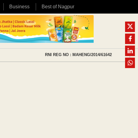
Business
Best of Nagpur
RNI REG NO : MAHENG/2014/61642