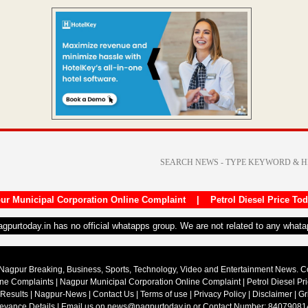
ur Municipal Corporation Online Complaint
|
Petrol Diesel Price To
nagpurtoday.in has no official whatapps group. We are not related to any what
Nagpur Breaking, Business, Sports, Technology, Video and Entertainment News. 
ine Complaints
|
Nagpur Municipal Corporation Online Complaint
|
Petrol Diesel Pr
 Results
|
Nagpur-News
|
Contact Us
|
Terms of use
|
Privacy Policy
|
Disclaimer
|
Gr
ievance Details
| Email us on
news@nagpurtoday.in
or Contact Number: 84079081