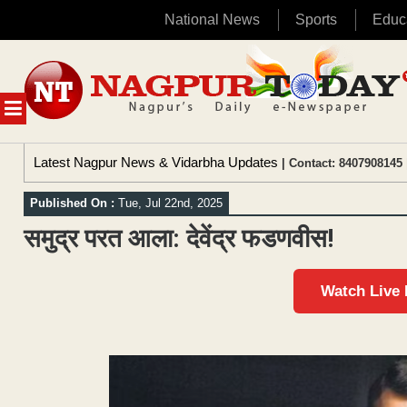
National News
Sports
Educ
Skip
to
content
MENU
Latest Nagpur News & Vidarbha Updates
| Contact: 8407908145 
Published On :
Tue, Jul 22nd, 2025
समुद्र परत आला: देवेंद्र फडणवीस!
Watch Live