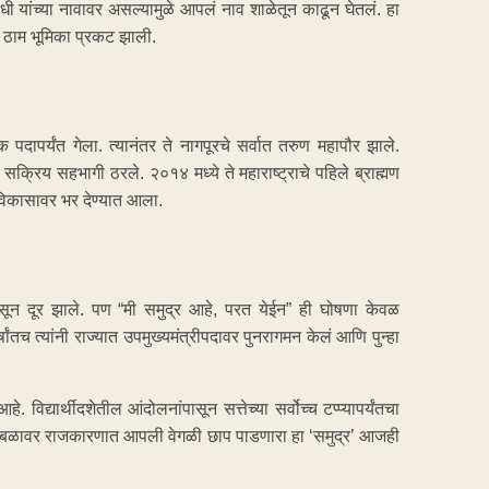
गांधी यांच्या नावावर असल्यामुळे आपलं नाव शाळेतून काढून घेतलं. हा
ातील ठाम भूमिका प्रकट झाली.
ापर्यंत गेला. त्यानंतर ते नागपूरचे सर्वात तरुण महापौर झाले.
 सक्रिय सहभागी ठरले. २०१४ मध्ये ते महाराष्ट्राचे पहिले ब्राह्मण
ी विकासावर भर देण्यात आला.
 दूर झाले. पण “मी समुद्र आहे, परत येईन” ही घोषणा केवळ
्षांतच त्यांनी राज्यात उपमुख्यमंत्रीपदावर पुनरागमन केलं आणि पुन्हा
 विद्यार्थीदशेतील आंदोलनांपासून सत्तेच्या सर्वोच्च टप्प्यापर्यंतचा
णाच्या बळावर राजकारणात आपली वेगळी छाप पाडणारा हा ‘समुद्र’ आजही