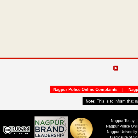
Nagpur Police Online Complaints
|
Nagp
Note:
This is to inform that 
Nagpur Today | 
Nagpur Police Onl
Nagpur University
Disclosure of Gr