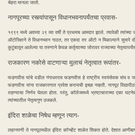
चेहरा मानला जातो.
नागपूरच्या रस्त्यांपासून विधानभवनापर्यंतचा प्रवास-
१९९९ मध्ये अवघ्या २९ व्या वर्षी ते प्रथमच आमदार झाले. त्यावेळी त्यांच
ऑटोरिक्षाने ते विधानभवन गाठत, तर एकदा तर ऑटो न मिळाल्याने सुमारे द
कुटुंबातून आलेल्या या तरुणाने केवळ कर्तृत्वाच्या जोरावर राज्याच्या नेतृत्वापर
राजकारण नकोसे वाटणाऱ्या मुलाचं नेतृत्वात रूपांतर-
फडणवीस यांचे वडील गंगाधरराव फडणवीस हे राष्ट्रीय स्वयंसेवक संघ व जन
फडणवीस यांना राजकारणात प्रवेश करायची इच्छा नव्हती. नागपूर विद्यापीठा
राहण्याचा निर्णय घेतला होता. परंतु, कॉलेजमध्ये भ्रष्टाचाराच्या एका घ
त्यांच्यातील नेतृत्वगुण उजळले.
इंदिरा शाळेचा निषेध म्हणून त्याग-
लहानपणी ते नागपूरमधील इंदिरा कॉन्व्हेंट शाळेत शिकत होते. देशात आणी