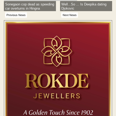
Sonegaon cop dead as speeding
Well...So ... Is Deepika dating
car overturns in Hingna
Djokovic
Previous News
Next News