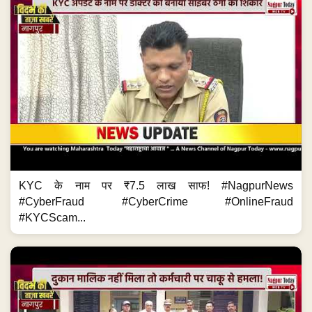
KYC के नाम पर ₹7.5 लाख साफ! #NagpurNews
#CyberFraud #CyberCrime #OnlineFraud
#KYCScam...