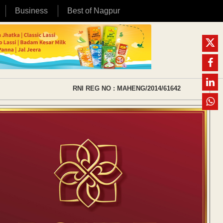
Business
Best of Nagpur
RNI REG NO : MAHENG/2014/61642