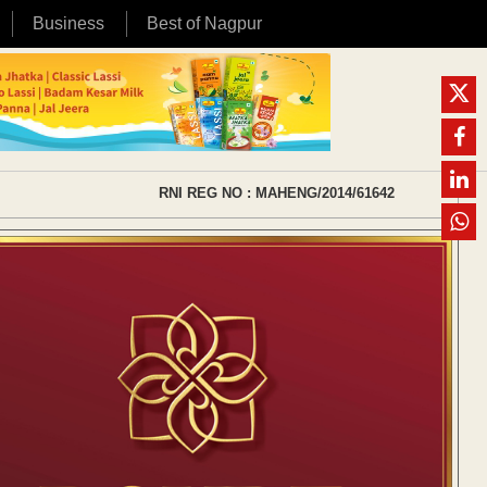
Business
Best of Nagpur
RNI REG NO : MAHENG/2014/61642