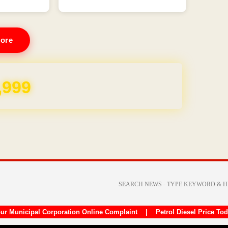
ore
REE for 1 Year
ur Municipal Corporation Online Complaint
|
Petrol Diesel Price To