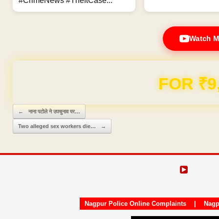
#CrimeNews #TheftCase...
Watch M
Domain & Hosting F
Post navigation
←
नाना पटोले ने उपचुनाव पर…
Two alleged sex workers die…
→
Nagpur Police Online Complaints
|
Nagp