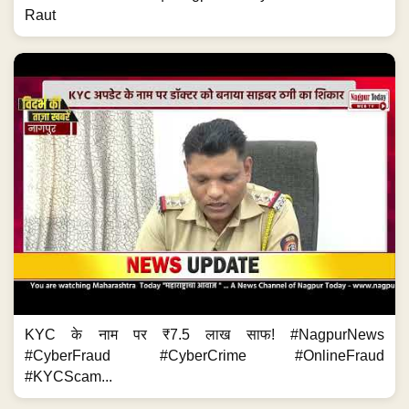
Raut
KYC के नाम पर ₹7.5 लाख साफ! #NagpurNews
#CyberFraud #CyberCrime #OnlineFraud
#KYCScam...