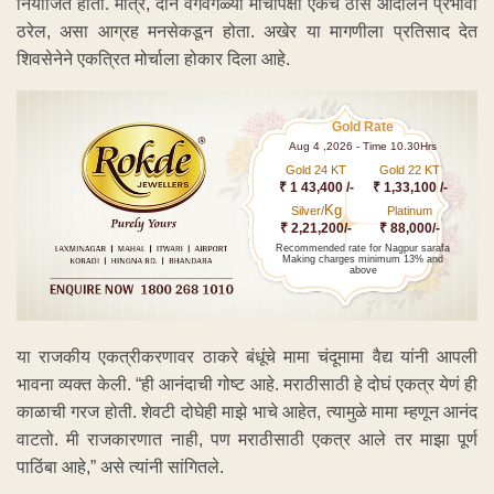
नियोजित होता. मात्र, दोन वेगवेगळ्या मोर्चांपेक्षा एकच ठोस आंदोलन प्रभावी
ठरेल, असा आग्रह मनसेकडून होता. अखेर या मागणीला प्रतिसाद देत
शिवसेनेने एकत्रित मोर्चाला होकार दिला आहे.
Gold Rate
Aug 4 ,2026 - Time 10.30Hrs
Gold 24 KT
Gold 22 KT
₹ 1 43,400 /-
₹ 1,33,100 /-
Kg
Silver/
Platinum
₹ 2,21,200/-
₹ 88,000/-
Recommended rate for Nagpur sarafa
Making charges minimum 13% and
above
या राजकीय एकत्रीकरणावर ठाकरे बंधूंचे मामा चंदूमामा वैद्य यांनी आपली
भावना व्यक्त केली. “ही आनंदाची गोष्ट आहे. मराठीसाठी हे दोघं एकत्र येणं ही
काळाची गरज होती. शेवटी दोघेही माझे भाचे आहेत, त्यामुळे मामा म्हणून आनंद
वाटतो. मी राजकारणात नाही, पण मराठीसाठी एकत्र आले तर माझा पूर्ण
पाठिंबा आहे,” असे त्यांनी सांगितले.