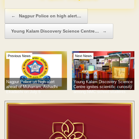
Post navigation
←
Nagpur Police on high alert…
Young Kalam Discovery Science Centre…
→
Previous News
Next News
Nagpur Police on high alert
Young Kalam Discovery Science
ahead of Muharram, Ashadhi
Centre ignites scientific curiosity
Ekadashi on July 6
among NMC school students