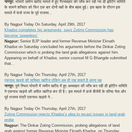
नागपुर:
भोसरी ज़मीन खरीद मामले में हुए गैरव्यवहार की जाँच कर रही न्या डी झोटिंग समिति
के सामने शनिवार को फिर एक बार दोनों पक्षों के बीच बहस हुई। इस बहस के दौरान इस
मामले में फंसे राज्य के पूर्व राजस्व...
By Nagpur Today On Saturday, April 29th, 2017
Khadse completes his arguments, says Zoting Commission has
become ‘powerless’
Nagpur:
Senior BJP leader and former Revenue Minister Eknath
Khadse on Saturday concluded his arguments before the Dinkar Zoting
Commission which is probing the land grab allegations against him.
Appearing on behalf of Khadse, senior counsel M G Bhangde submitted
that...
By Nagpur Today On Thursday, April 27th, 2017
एकनाथ खड़से की याचिका ख़ारिज लेकिन अब भी रख सकते है अपना पक्ष
नागपुर:
पुणे स्थित भोसरी में जमीन खरीद में हुए अव्यवहार की जाँच कर रही डी झोटिंग समिति
ने एकनाथ खड़से की अपील खारिज़ कर दी है। इस मामले में फ़से बीजेपी के वरिष्ठ नेता और
पूर्व राजस्व मंत्री एकनाथ खड़से ने...
By Nagpur Today On Thursday, April 27th, 2017
Zoting Commission rejects Khadse’s plea to recast issues in land grab
probe
Nagpur:
The Dinkar Zoting Commission, probing allegations of land
grab against former Revenue Minister Eknath Khadse, on Thursday