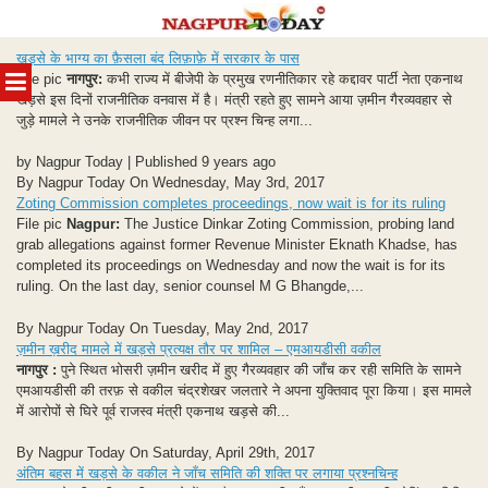
Skip
खड़से के भाग्य का फ़ैसला बंद लिफ़ाफ़े में सरकार के पास
to
MENU
File pic
नागपुर:
कभी राज्य में बीजेपी के प्रमुख रणनीतिकार रहे कद्दावर पार्टी नेता एकनाथ
content
खड़से इस दिनों राजनीतिक वनवास में है। मंत्री रहते हुए सामने आया ज़मीन गैरव्यवहार से
जुड़े मामले ने उनके राजनीतिक जीवन पर प्रश्न चिन्ह लगा...
by Nagpur Today | Published 9 years ago
By Nagpur Today On Wednesday, May 3rd, 2017
Zoting Commission completes proceedings, now wait is for its ruling
File pic
Nagpur:
The Justice Dinkar Zoting Commission, probing land
grab allegations against former Revenue Minister Eknath Khadse, has
completed its proceedings on Wednesday and now the wait is for its
ruling. On the last day, senior counsel M G Bhangde,...
By Nagpur Today On Tuesday, May 2nd, 2017
ज़मीन ख़रीद मामले में खड़से प्रत्यक्ष तौर पर शामिल – एमआयडीसी वकील
नागपुर :
पुने स्थित भोसरी ज़मीन खरीद में हुए गैरव्यवहार की जाँच कर रही समिति के सामने
एमआयडीसी की तरफ़ से वकील चंद्रशेखर जलतारे ने अपना युक्तिवाद पूरा किया। इस मामले
में आरोपों से घिरे पूर्व राजस्व मंत्री एकनाथ खड़से की...
By Nagpur Today On Saturday, April 29th, 2017
अंतिम बहस में खड़से के वकील ने जाँच समिति की शक्ति पर लगाया प्रश्नचिन्ह