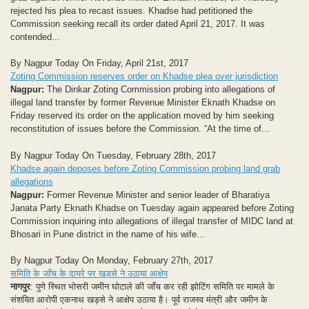
rejected his plea to recast issues. Khadse had petitioned the
Commission seeking recall its order dated April 21, 2017. It was
contended...
By Nagpur Today On Friday, April 21st, 2017
Zoting Commission reserves order on Khadse plea over jurisdiction
Nagpur:
The Dinkar Zoting Commission probing into allegations of
illegal land transfer by former Revenue Minister Eknath Khadse on
Friday reserved its order on the application moved by him seeking
reconstitution of issues before the Commission. “At the time of...
By Nagpur Today On Tuesday, February 28th, 2017
Khadse again deposes before Zoting Commission probing land grab
allegations
Nagpur:
Former Revenue Minister and senior leader of Bharatiya
Janata Party Eknath Khadse on Tuesday again appeared before Zoting
Commission inquiring into allegations of illegal transfer of MIDC land at
Bhosari in Pune district in the name of his wife...
By Nagpur Today On Monday, February 27th, 2017
समिति के जाँच के दायरे पर खड़से ने उठाया आक्षेप
नागपुर
: पुणे स्थित भोसरी जमीन घोटाले की जाँच कर रही झोटिंग समिति पर मामले के
संशयित आरोपी एकनाथ खड़से ने आक्षेप उठाया है। पूर्व राजस्व मंत्री और जमीन के